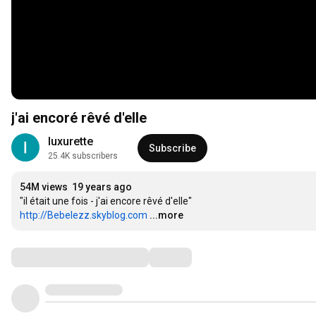
j'ai encoré rêvé d'elle
luxurette
Subscribe
25.4K subscribers
54M views
19 years ago
http://Bebelezz.skyblog.com
...more
Comments