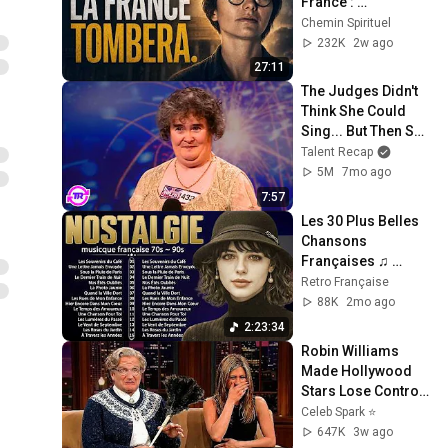
France : 
Révélations
Chemin Spirituel
232K
2w ago
27:11
The Judges Didn't 
Think She Could 
Sing... But Then She 
Opened Her Mouth!
Talent Recap
5M
7mo ago
7:57
Les 30 Plus Belles 
Chansons 
Françaises ♫ 
Vieilles Chansons
Retro Française
88K
2mo ago
2:23:34
Robin Williams 
Made Hollywood 
Stars Lose Control 
and Go Off-Script
Celeb Spark ⭐
647K
3w ago