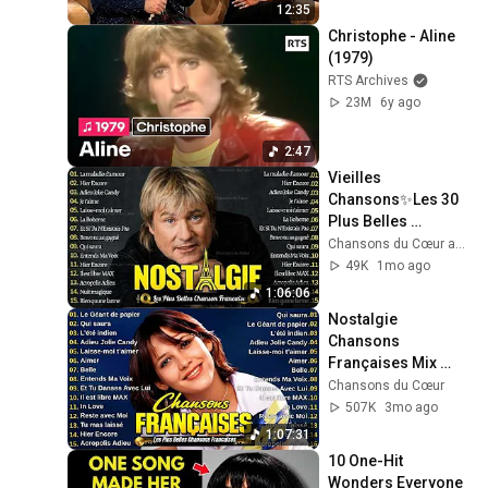
12:35
Christophe - Aline 
(1979)
RTS Archives
23M
6y ago
2:47
Vieilles 
Chansons✨Les 30 
Plus Belles 
Chansons 
Chansons du Cœur and Mélodie Nostalgique
Françaises ~ 
49K
1mo ago
Charles Aznavour, 
1:06:06
Joe Dassin, C 
Nostalgie 
Jérome...
Chansons 
Françaises Mix 
2026 ♫ Lara Fabian, 
Chansons du Cœur
FrédéricFrançois, 
507K
3mo ago
Joe Dassin, Celine 
1:07:31
Dion
10 One-Hit 
Wonders Everyone 