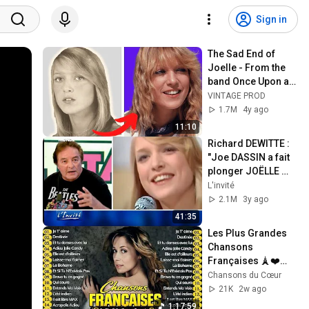
Sign in
The Sad End of 
Joelle - From the 
band Once Upon a 
Time
VINTAGE PROD
1.7M
4y ago
11:10
Richard DEWITTE : 
"Joe DASSIN a fait 
plonger JOËLLE 
dans la drogue"
L'invité
2.1M
3y ago
41:35
Les Plus Grandes 
Chansons 
Françaises 🗼❤️
Meilleures 
Chansons du Cœur
Chansons en 
21K
2w ago
Françaises 70 80 
1:17:59