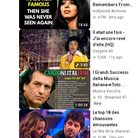
Remembers From 
the 1970s
Hollywood Archives
4.7M
3mo ago
18:44
Il etait une fois - 
J'ai encore revé 
d'elle (HQ)
Oxygene 80
526K
11y ago
3:40
I Grandi Successi 
della Musica 
Italiana🎺Toto 
Cutugno, Umberto 
Musica Vecchia
Tozzi,Adriano 
55
Streamed 47 min ago
Celentano
New
1:00:24
Le top 18 des 
chansons 
émouvantes
La fête de la chanson française
314K
7mo ago