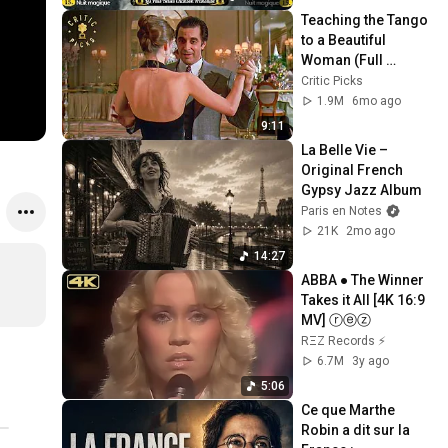
90 2000
Teaching the Tango 
to a Beautiful 
Woman (Full 
Scene) | Scent of a 
Critic Picks
Woman
1.9M
6mo ago
9:11
La Belle Vie – 
Original French 
Gypsy Jazz Album
Paris en Notes
21K
2mo ago
14:27
ABBA ● The Winner 
Takes it All [4K 16:9 
MV] ⓡⓔⓩ
RΞZ Records ⚡
6.7M
3y ago
5:06
Ce que Marthe 
Robin a dit sur la 