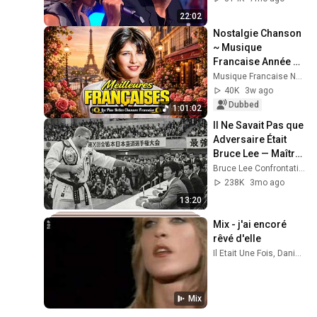
22:02
Nostalgie Chanson 
~ Musique 
Francaise Année 80 
90 ❤️
Musique Francaise Nostalgie
40K
3w ago
Dubbed
1:01:02
Il Ne Savait Pas que 
Adversaire Était 
Bruce Lee — Maître 
Arts Martiaux a 
Bruce Lee Confrontation
Défié Invité au 
238K
3mo ago
Hasard
13:20
Mix - j'ai encoré 
rêvé d'elle
Il Etait Une Fois, Daniel Guichard, Sirima, and more
Mix