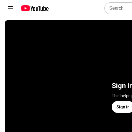
Sign i
This helps
Sign in