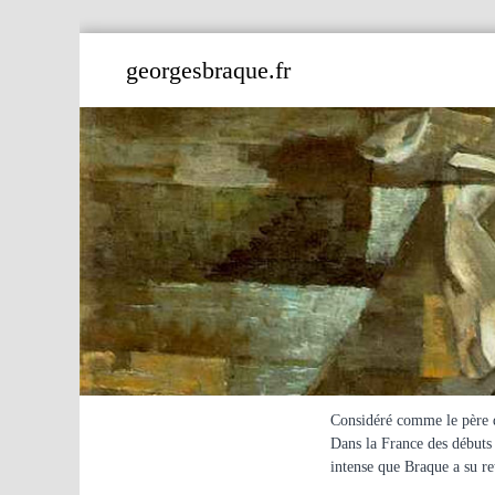
A
georgesbraque.fr
l
l
e
r
a
u
c
o
n
t
e
n
u
Considéré comme le père du
Dans la France des débuts 
intense que Braque a su re