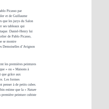
ablo Picasso par
ler et de Guillaume
s que les jurys du Salon
r ses tableaux qui
staque. Daniel-Henry lui
atelier de Pablo Picasso,
ue se montre
 Les Demoiselles d’Avignon
nt les premières peintures
aque » ou « Maisons à
t que grâce aux
es. Les formes
t penser à de petits cubes.
ubin estime que la «
Nature
a première peinture cubiste