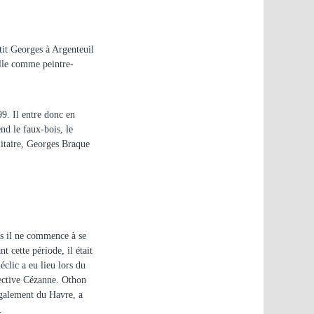
tit Georges à Argenteuil
ille comme peintre-
99. Il entre donc en
nd le faux-bois, le
litaire, Georges Braque
is il ne commence à se
 cette période, il était
clic a eu lieu lors du
ective Cézanne. Othon
 également du Havre, a
.