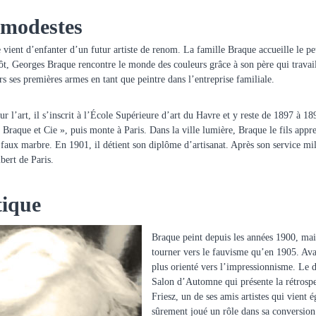
 modestes
ient d’enfanter d’un futur artiste de renom. La famille Braque accueille le pe
tôt, Georges Braque rencontre le monde des couleurs grâce à son père qui trava
urs ses premières armes en tant que peintre dans l’entreprise familiale.
r l’art, il s’inscrit à l’École Supérieure d’art du Havre et y reste de 1897 à 18
 Braque et Cie », puis monte à Paris. Dans la ville lumière, Braque le fils appre
 faux marbre. En 1901, il détient son diplôme d’artisanat. Après son service mi
ert de Paris.
tique
Braque peint depuis les années 1900, ma
tourner vers le fauvisme qu’en 1905. Avant
plus orienté vers l’impressionnisme. Le dé
Salon d’Automne qui présente la rétrosp
Friesz, un de ses amis artistes qui vient
sûrement joué un rôle dans sa conversion