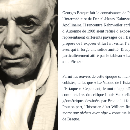
Georges Braque fait la connaissance de P
l’intermédiaire de Daniel-Henry Kahnwei
Apollinaire. Il rencontre Kahnweiler aprè
d’Automne de 1908 aient refusé d’expose
représentaient différents paysages de l’E
propose de l’exposer et lui fait visiter l’
avec qui il forge une solide amitié. Braq
particulièrement attiré par le tableau «
» de Picasso.
Parmi les œuvres de cette époque se niche
cubistes, telles que « Le Viaduc de l’Est
l’Estaque ». Cependant, le mot n’apparaî
commentaires du critique Louis Vauxcell
géométriques dessinées par Braque lui fon
Pour sa part, l’historien d’art William R
morte aux pichets avec pipe
» constitue l
de Braque.