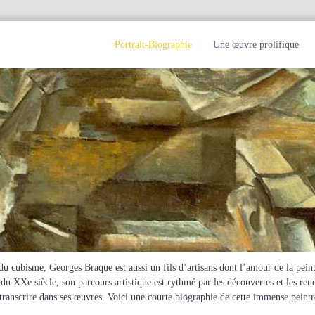
Portrait-Biographie
Une œuvre prolifique
 cubisme, Georges Braque est aussi un fils d’artisans dont l’amour de la peintu
du XXe siècle, son parcours artistique est rythmé par les découvertes et les renc
transcrire dans ses œuvres. Voici une courte biographie de cette immense peintr