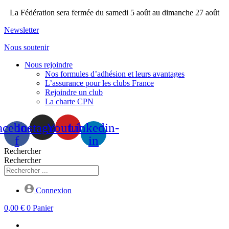
Aller
La Fédération sera fermée du samedi 5 août au dimanche 27 août
au
Newsletter
contenu
Nous soutenir
Nous rejoindre
Nos formules d’adhésion et leurs avantages
L’assurance pour les clubs France
Rejoindre un club
La charte CPN
acebook-
Instagram
Youtube
Linkedin-
f
in
Rechercher
Rechercher
Connexion
0,00
€
0
Panier