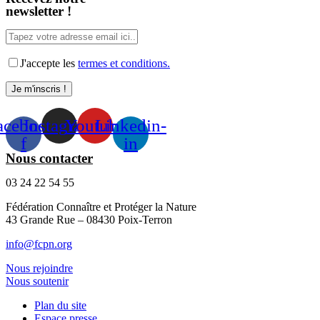
newsletter !
J'accepte les
termes et conditions.
acebook-
Instagram
Youtube
Linkedin-
f
in
Nous contacter
03 24 22 54 55
Fédération Connaître et Protéger la Nature
43 Grande Rue – 08430 Poix-Terron
info@fcpn.org
Nous rejoindre
Nous soutenir
Plan du site
Espace presse