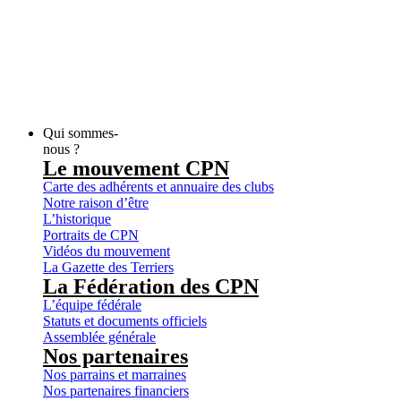
Qui sommes-
nous ?
Le mouvement CPN
Carte des adhérents et annuaire des clubs
Notre raison d’être
L’historique
Portraits de CPN
Vidéos du mouvement
La Gazette des Terriers
La Fédération des CPN
L’équipe fédérale
Statuts et documents officiels
Assemblée générale
Nos partenaires
Nos parrains et marraines
Nos partenaires financiers