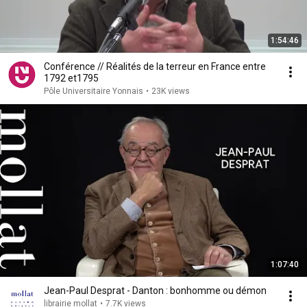
1:54:46
Conférence // Réalités de la terreur en France entre
1792 et1795
Pôle Universitaire Yonnais
•
23K views
1:07:40
Jean-Paul Desprat - Danton : bonhomme ou démon
librairie mollat
•
7.7K views