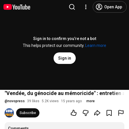
Open App
Sign in to confirm you’re not a bot
This helps protect our community.
Learn more
Sign in
"Vendée, du génocide au mémoricide" : entretien a
@
novopress
39 likes
5.2K views
15 years ago
more
Subscribe
Comments