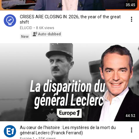
35:45
CRISES ARE CLOSING IN: 2026, the year of the great
shift
ÉLUCID
•
8.6K views
Auto-dubbed
New
44:52
Au cœur de l'histoire : Les mystères de la mort du
général Leclerc (Franck Ferrand)
Europe 1
•
55K views