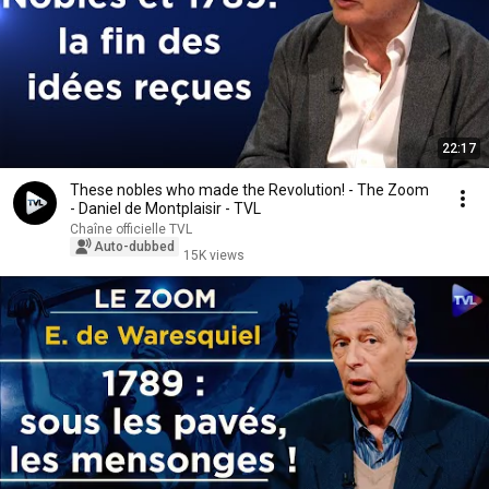
22:17
These nobles who made the Revolution! - The Zoom
- Daniel de Montplaisir - TVL
Chaîne officielle TVL
Auto-dubbed
15K views