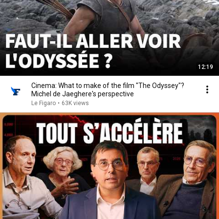
12:19
Cinema: What to make of the film "The Odyssey"?
Michel de Jaeghere's perspective
Le Figaro
•
63K views