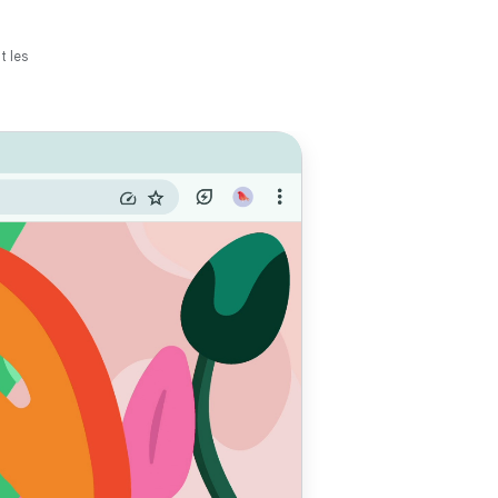
t les
pour
seur
e