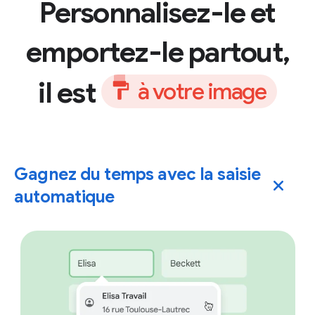
Personnalisez-le et
emportez-le partout,
il est
à
v
o
t
r
e
i
m
a
g
e
Gagnez du temps avec la saisie
automatique