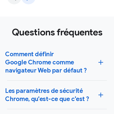
Questions fréquentes
Comment définir
Google Chrome comme
navigateur Web par défaut ?
Vous pouvez configurer Chrome comme votre
Les paramètres de sécurité
navigateur par défaut sur les systèmes d'exploitation
Windows et Mac, mais aussi sur vos appareils iPhone,
Chrome, qu'est-ce que c'est ?
iPad ou Android. Dans ce cas, les liens sur lesquels
vous cliquez s'ouvrent automatiquement dans
Fort d'un système et de fonctionnalités de sécurité