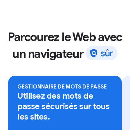
Parcourez le Web avec
un navigateur
s
û
r
Connectez-vous à Chrome sur l'appareil de votre
choix pour accéder à vos favoris, à vos mots de
passe enregistrés et bien plus.
GESTIONNAIRE DE MOTS DE PASSE
Utilisez des mots de
passe sécurisés sur tous
les sites.