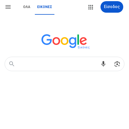
Είσοδος
ΌΛΑ
ΕΙΚΌΝΕΣ
Εικόνες