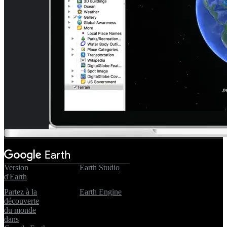
Version
Earth Studio
d'Earth
Partez à la
Earth Engine
découverte
du monde
dans