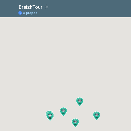
BreizhTour
À propos