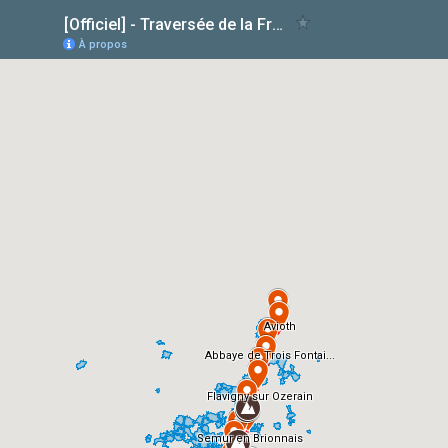
[Officiel] - Traversée de la France hyper-rurale _ La diagonale du vide
À propos
Avioth
Abbaye de Trois Fontai...
Flavigny sur Ozerain
Semur en Brionnais