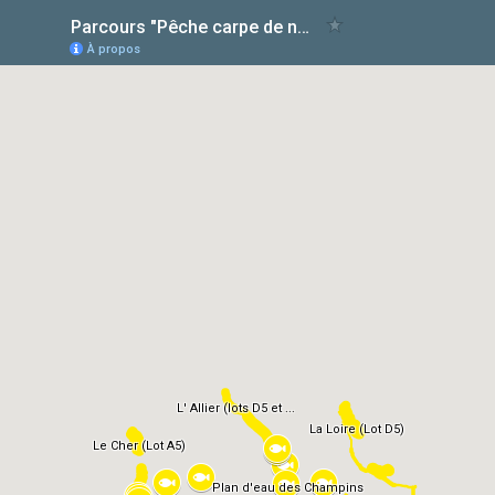
Parcours "Pêche carpe de nuit"
À propos
L' Allier (lots D5 et ...
La Loire (Lot D5)
Le Cher (Lot A5)
Plan d'eau des Champins