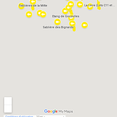
La Loire (Lots C11 et ...
Sablières de la Mitte
Etang de Gouzolles
Sablière des Bignards
Conditions d'utilisation
20 mi