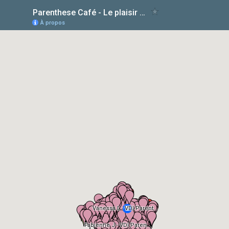
Parenthese Café - Le plaisir de la vente à domicile
À propos
Vanessa L - VDI Parent...
Fabienne J - VDI Paren...