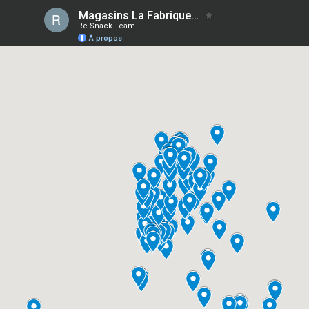
Magasins La Fabrique a Nuage
Re.Snack Team
À propos