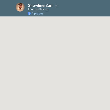
Snowline Sàrl
Thomas Salemi
À propos