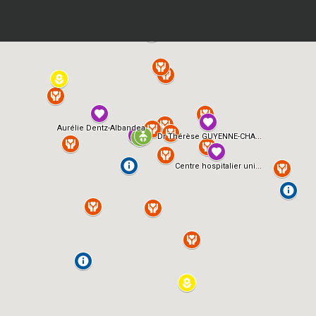
Aurélie Dentz-Albandea
Dr Thérèse GUYENNE-CHA...
Centre hospitalier uni...