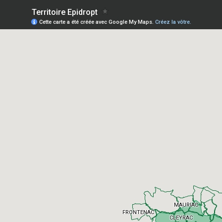
Territoire Epidropt
Cette carte a été créée avec Google My Maps.
Créez la vôtre.
MAURIAC
FRONTENAC
CLEYRAC