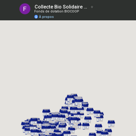
Collecte Bio Solidaire 13 & 14 juin - Magasins participants
Fonds de dotation BIOCOOP
À propos