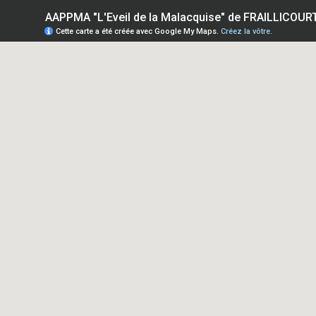
AAPPMA "L'Eveil de la Malacquise" de FRAILLICOUR
Cette carte a été créée avec Google My Maps.
Créez la vôtre.