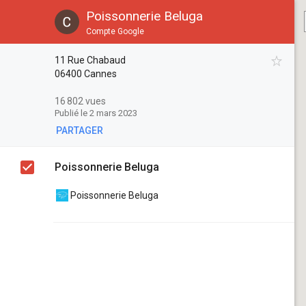
Poissonnerie Beluga
Compte Google
11 Rue Chabaud
06400 Cannes
04 89 89 07 53
11 Rue Chabaud
16 802 vues
Publié le 2 mars 2023
06400 Cannes
contact@poissonnerie-beluga-cannes.fr
PARTAGER
04 89 89 07 53
Poissonnerie Beluga
contact@poissonnerie-beluga-cannes.fr
Poissonnerie Beluga