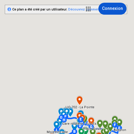
Connexion
Ce plan a été créé par un utilisateur.
Découvrez comment créer le vôtre.
LIO 702 - La Pointe
Gare routière / rue Es...
Place Soult
Aveyron
Moletrincade