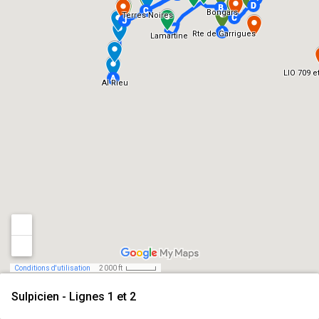
Bongars
Terres Noires
Rte de Garrigues
Lamartine
LIO 709 et
Al Rieu
Conditions d'utilisation
2 000 ft
Sulpicien - Lignes 1 et 2