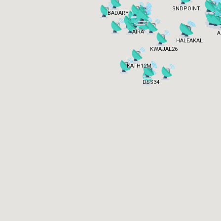
SNDPOINT
BADARY
AIRA
A
HALEAKAL
KWAJAL26
KATH12M
DSS34