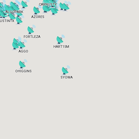
CARNUSTY
ALGOPARK
AZORES
USTINTX
FORTLEZA
HART15M
AGGO
OHIGGINS
SYOWA