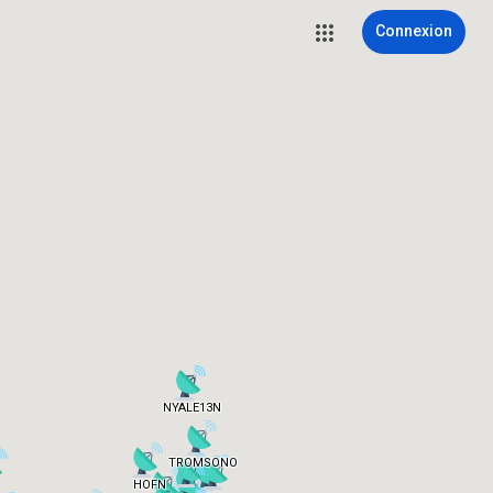
Connexion
NYALE13N
TROMSONO
HOFN