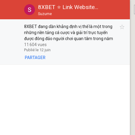
8XBET ⭐️ Link Website 8XBET Mới Nhất Google #2026
Suzume
8XBET đang dần khẳng định vị thế là một trong
những nền tảng cá cược và giải trí trực tuyến
được đông đảo người chơi quan tâm trong năm
2026. Với hệ sinh thái trò chơi đa dạng từ casino
8XBET đang dần khẳng định vị thế là một trong
11 604 vues
Publié le 12 juin
trực tuyến, thể thao, slot game đến nhiều sản
những nền tảng cá cược và giải trí trực tuyến
phẩm giải trí hấp dẫn khác, 8XBET mang đến
được đông đảo người chơi quan tâm trong năm
PARTAGER
trải nghiệm chất lượng và cơ hội săn thưởng đầy
2026. Với hệ sinh thái trò chơi đa dạng từ casino
thú vị cho hội viên.
trực tuyến, thể thao, slot game đến nhiều sản
phẩm giải trí hấp dẫn khác, 8XBET mang đến
Website:
trải nghiệm chất lượng và cơ hội săn thưởng đầy
https://8xbetvip.org/
thú vị cho hội viên.
Email:
8xbetviporg@gmail.com
Website:
https://8xbetvip.org/
SĐT: 0347912343
Email:
8xbetviporg@gmail.com
Địa chỉ: 197/11 Đ. Nguyễn Thái Sơn, Hạnh
Thông, Hồ Chí Minh, Vietnam
SĐT: 0347912343