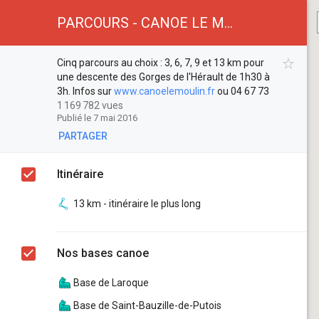
PARCOURS - CANOE LE MOULIN
Cinq parcours au choix : 3, 6, 7, 9 et 13 km pour
une descente des Gorges de l'Hérault de 1h30 à
3h. Infos sur
www.canoelemoulin.fr
ou 04 67 73
30 73
Cinq parcours au choix : 3, 6, 7, 9 et 13 km pour
1 169 782 vues
Publié le 7 mai 2016
une descente des Gorges de l'Hérault de 1h30 à
3h. Infos sur
www.canoelemoulin.fr
ou 04 67 73
PARTAGER
30 73
Itinéraire
13 km - itinéraire le plus long
Nos bases canoe
Base de Laroque
Base de Saint-Bauzille-de-Putois