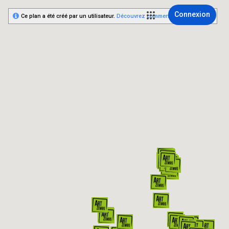
Connexion
Ce plan a été créé par un utilisateur.
Découvrez comment créer le vôtre.