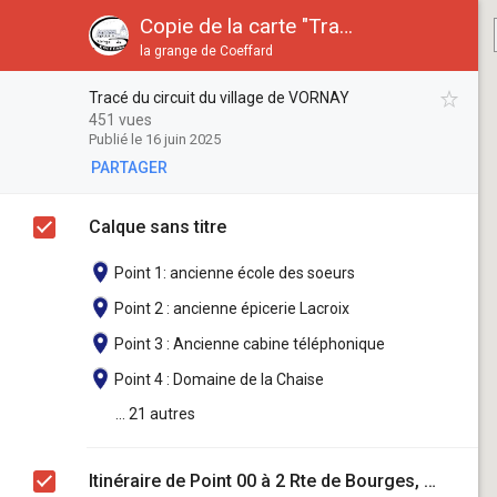
Copie de la carte "Tracé du circuit VILLAGE orange""
la grange de Coeffard
Tracé du circuit du village de VORNAY
Tracé du circuit du village de VORNAY
451 vues
Publié le 16 juin 2025
PARTAGER
Calque sans titre
Point 1: ancienne école des soeurs
Point 2 : ancienne épicerie Lacroix
Point 3 : Ancienne cabine téléphonique
Point 4 : Domaine de la Chaise
... 21 autres
Itinéraire de Point 00 à 2 Rte de Bourges, 18130 Vornay, France