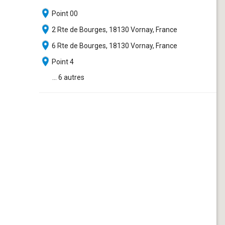
Point 00
2 Rte de Bourges, 18130 Vornay, France
6 Rte de Bourges, 18130 Vornay, France
Point 4
... 6 autres
ette zone.
Désolé, aucune image n'est disponible pour cette zone.