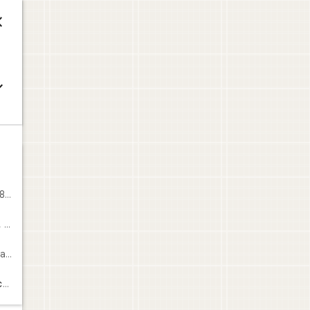



ce
ce
ce
n
84110 Vaison-la-Romaine, France