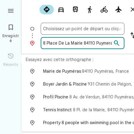










Enregistr
é



Essayez avec cette orthographe :
Récents

Mairie de Puyméras
84110 Puyméras, France

Boyer Jardin & Piscine
931 Chemin de Piégon, 84110 Puyméras, Fran

Profil Piscine
8 Av. de Verdun, 84110 Puyméras, Fran

Tennis Instinct
8 Pl. de la Mairie, 84110 Puyméras, Fran

Property 8 people with swimming pool in the countryside center of Vaiso