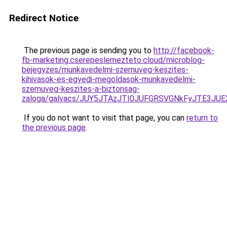
Redirect Notice
The previous page is sending you to
http://facebook-
fb-marketing.cserepeslemezteto.cloud/microblog-
bejegyzes/munkavedelmi-szemuveg-keszites-
kihivasok-es-egyedi-megoldasok-munkavedelmi-
szemuveg-keszites-a-biztonsag-
zaloga/galvacs/JUY5JTAzJTI0JUFGRSVGNkFyJTE3
If you do not want to visit that page, you can
return to
the previous page
.