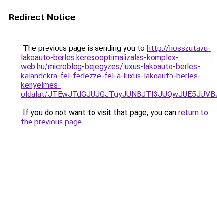
Redirect Notice
The previous page is sending you to
http://hosszutavu-
lakoauto-berles.keresooptimalizalas-komplex-
web.hu/microblog-bejegyzes/luxus-lakoauto-berles-
kalandokra-fel-fedezze-fel-a-luxus-lakoauto-berles-
kenyelmes-
oldalat/JTEwJTdGJUJGJTgyJUNBJTI3JUQwJUE5JUVB
If you do not want to visit that page, you can
return to
the previous page
.