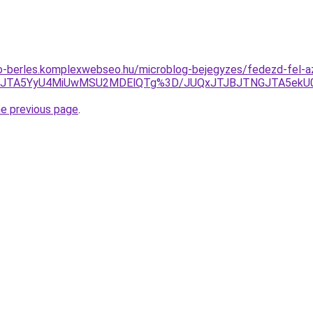
to-berles.komplexwebseo.hu/microblog-bejegyzes/fedezd-fel-az-
Tg3JTA5YyU4MiUwMSU2MDElQTg%3D/JUQxJTJBJTNGJTA5ekU
he previous page
.