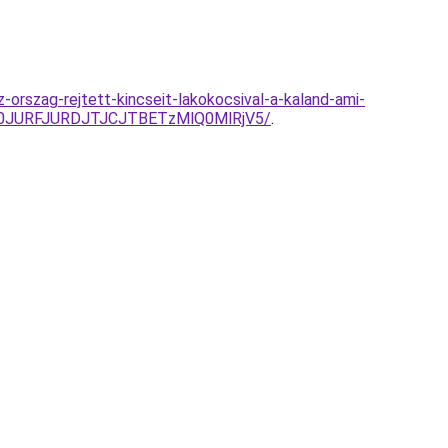
orszag-rejtett-kincseit-lakokocsival-a-kaland-ami-
0JURFJURDJTJCJTBETzMlQ0MlRjV5/
.