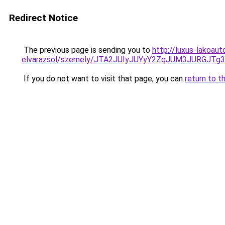
Redirect Notice
The previous page is sending you to
http://luxus-lakoau
elvarazsol/szemely/JTA2JUIyJUYyY2ZqJUM3JURGJ
If you do not want to visit that page, you can
return to t