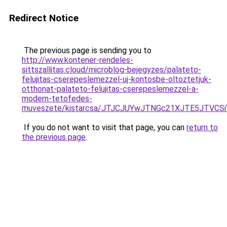
Redirect Notice
The previous page is sending you to
http://www.kontener-rendeles-
sittszallitas.cloud/microblog-bejegyzes/palateto-
felujitas-cserepeslemezzel-uj-kontosbe-oltoztetjuk-
otthonat-palateto-felujitas-cserepeslemezzel-a-
modern-tetofedes-
muveszete/kistarcsa/JTJCJUYwJTNGc21XJTE5JTVC
If you do not want to visit that page, you can
return to
the previous page
.