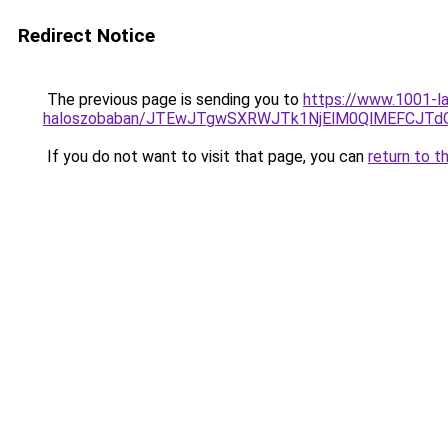
Redirect Notice
The previous page is sending you to
https://www.1001-la
haloszobaban/JTEwJTgwSXRWJTk1NjElM0QlMEFCJTd
If you do not want to visit that page, you can
return to t