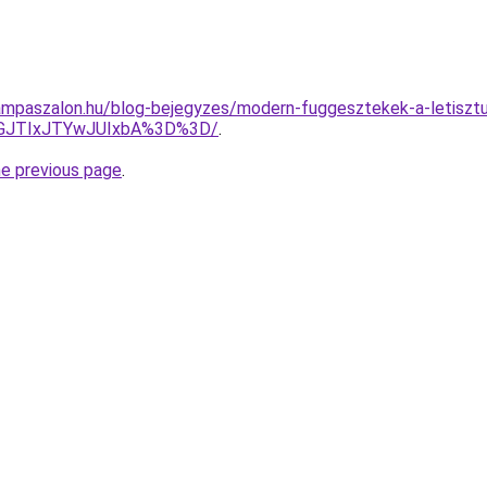
mpaszalon.hu/blog-bejegyzes/modern-fuggesztekek-a-letisztult
GJTIxJTYwJUIxbA%3D%3D/
.
he previous page
.