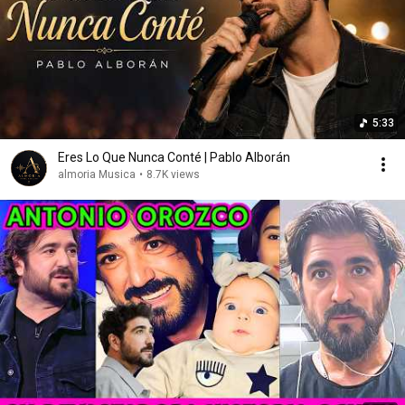
5:33
Eres Lo Que Nunca Conté | Pablo Alborán
almoria Musica
•
8.7K views