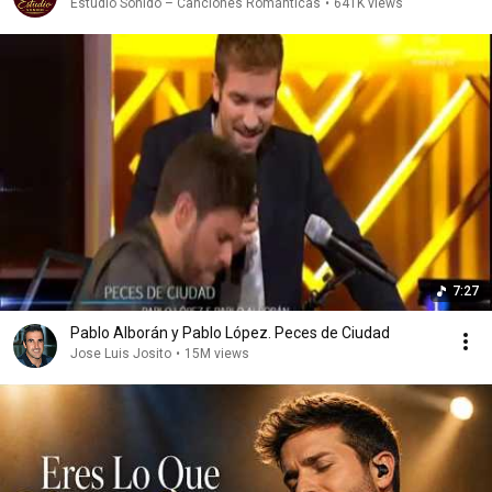
Estudio Sonido – Canciones Románticas
•
641K views
7:27
Pablo Alborán y Pablo López. Peces de Ciudad
Jose Luis Josito
•
15M views