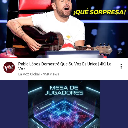
9:50
Pablo López Demostró Que Su Voz Es Única | 4K | La
Voz
La Voz Global
•
95K views