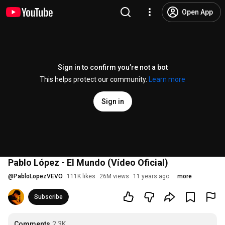
Open App
Sign in to confirm you’re not a bot
This helps protect our community.
Learn more
Sign in
Pablo López - El Mundo (Vídeo Oficial)
@
PabloLopezVEVO
111K likes
26M views
11 years ago
more
Subscribe
Comments
2.3K