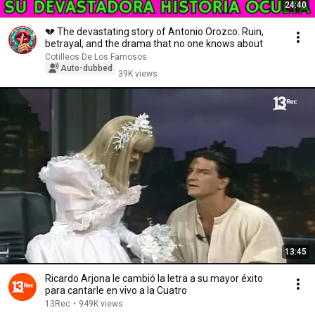
24:40
💔 The devastating story of Antonio Orozco: Ruin,
betrayal, and the drama that no one knows about
Cotilleos De Los Famosos
Auto-dubbed
39K views
13:45
Ricardo Arjona le cambió la letra a su mayor éxito
para cantarle en vivo a la Cuatro
13Rec
•
949K views