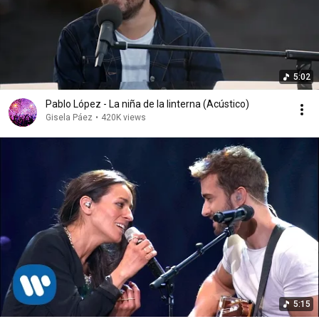
5:02
Pablo López - La niña de la linterna (Acústico)
Gisela Páez
•
420K views
5:15