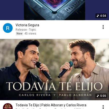
4:04
Victoria Segura
Release - Topic
New
45 views
5:05
Todavia Te Elijo | Pablo Alboran y Carlos Rivera