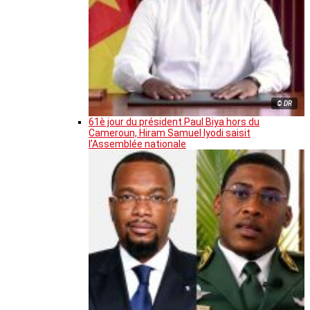
© DR
61è jour du président Paul Biya hors du
Cameroun, Hiram Samuel Iyodi saisit
l’Assemblée nationale