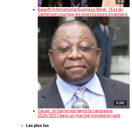
© DR
Bagofit International Business Week : l’Est du
Cameroun courtise les investisseurs étrangers
© (DR)
Cacao : le Cameroun lance la campagne
2026/2027 dans un marché mondial en repli
Les plus lus