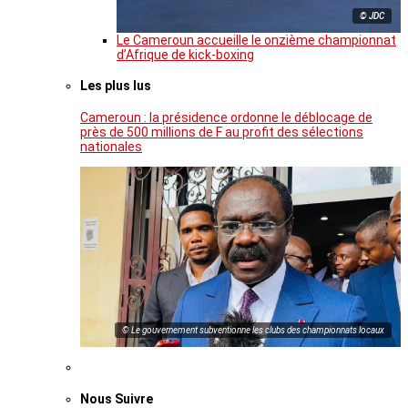
© JDC
Le Cameroun accueille le onzième championnat
d’Afrique de kick-boxing
Les plus lus
Cameroun : la présidence ordonne le déblocage de
près de 500 millions de F au profit des sélections
nationales
© Le gouvernement subventionne les clubs des championnats locaux
Nous Suivre