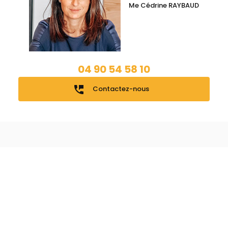
Me Cédrine RAYBAUD
04 90 54 58 10
perm_phone_msg
Contactez-nous