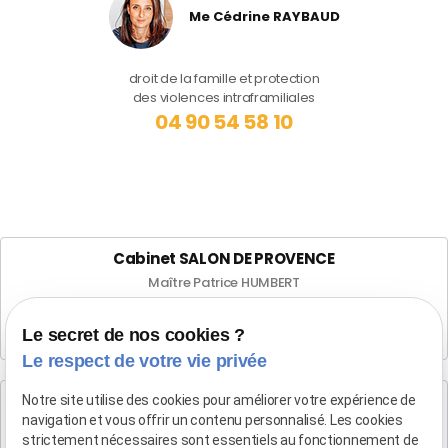
Me Cédrine RAYBAUD
droit de la famille et protection
des violences intraframiliales
04 90 54 58 10
Cabinet SALON DE PROVENCE
Maître Patrice HUMBERT
282 Boulevard Foch
Le secret de nos cookies ?
13300 SALON-DE-PROVENCE
Le respect de votre vie privée
Cabinet d'Aix-en-Provence
Notre site utilise des cookies pour améliorer votre expérience de
navigation et vous offrir un contenu personnalisé. Les cookies
Maître Patrice HUMBERT
strictement nécessaires sont essentiels au fonctionnement de