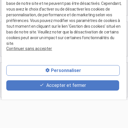
4 rue du Quatre-Septembre
base de notre site et ne peuvent pas être désactivés. Cependant,
13100 AIX EN PROVENCE
vous avez le choix d'activer ou de désactiver les cookies de
personnalisation, de performance et de marketing selon vos
préférences. Vous pouvez modifier vos paramètres de cookies à
tout moment en cliquant sur le lien 'Gestion des cookies' situé en
Cabinet de Marseille
bas de notre site. Veuillez noter que la désactivation de certains
Maître Patrice HUMBERT
cookies peut avoir un impact sur certaines fonctionnalités du
site.
19 Bd Arthur Michaud
Continuer sans accepter
13015 MARSEILLE
Cabinet de Marse
Personnaliser
Maître Patrice HUMBERT
Accepter et fermer
Eden B, 1 bis Rue Antoine de Saint-Exupéry Batiment l
13700 Marignane
Retour