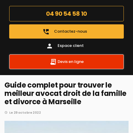
04 90 54 58 10
perm_phone_msg
Contactez-nous
person
Espace client
Devis en ligne
Guide complet pour trouver le
meilleur avocat droit de la famille
et divorce à Marseille
Le 29 octobre 2022