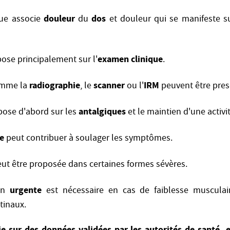
douleur
dos
que associe
du
et douleur qui se manifeste s
examen clinique
pose principalement sur l'
.
radiographie
scanner
IRM
omme la
, le
ou l'
peuvent être presc
antalgiques
pose d'abord sur les
et le maintien d'une activi
ie
peut contribuer à soulager les symptômes.
ut être proposée dans certaines formes sévères.
urgente
ion
est nécessaire en cas de faiblesse muscula
stinaux.
uie sur des données validées par les autorités de santé e