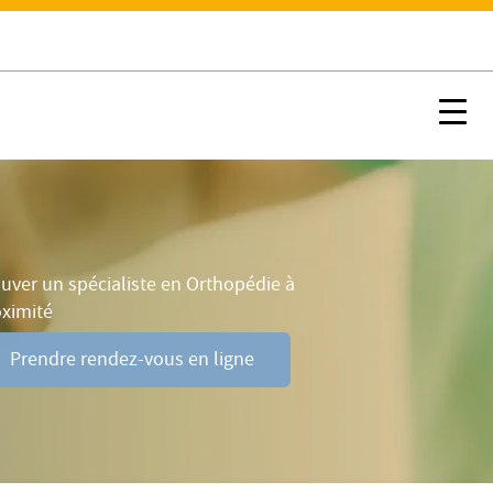
ements
Prendre rendez-vous en ligne
Nx:Afficher menu ancre
Nx:s
uver un spécialiste en Orthopédie à
oximité
Prendre rendez-vous en ligne