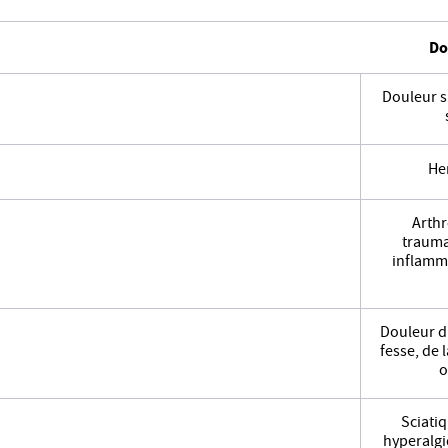
Do
Douleur su
Her
Arthr
trauma
inflamma
Douleur du
fesse, de 
o
Sciatiq
hyperalg