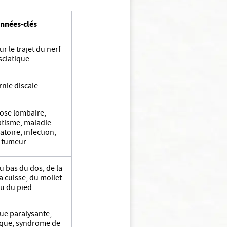
nnées-clés
r le trajet du nerf
sciatique
nie discale
ose lombaire,
tisme, maladie
toire, infection,
tumeur
 bas du dos, de la
la cuisse, du mollet
u du pied
ue paralysante,
ique, syndrome de