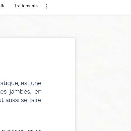
tic
Traitements
Nx:Afficher menu ancre
atique, est une
les jambes, en
t aussi se faire