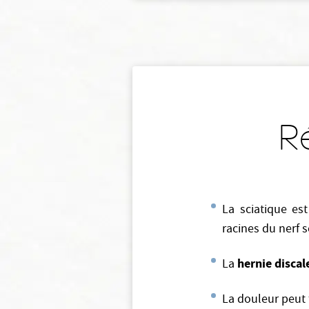
R
La sciatique e
racines du nerf s
hernie discal
La
La douleur peut