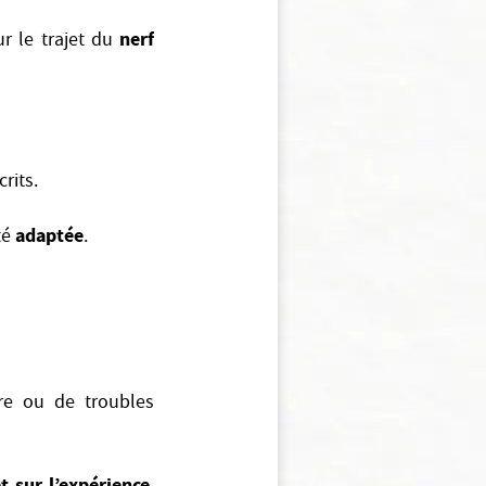
nerf
ur le trajet du
rits.
adaptée
té
.
ire ou de troubles
t sur l’expérience