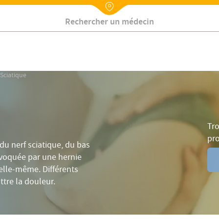
Fréquence
Causes
Symptômes
Diagnostic
Trait
Nx:Annuaire
Contactez-nous
Sciatique
Tro
pr
 du nerf sciatique, du bas
ovoquée par une hernie
d'elle-même. Différents
tre la douleur.