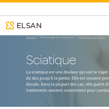
Tableau
Résumé
Définition
Sciatique
ose menu mobile
Nx:Aller
/
/
/
Accueil
Pathologie et traitement
Maladies des pieds
au
contenu
principal
Sciatique
La sciatique est une douleur qui suit le trajet
du dos jusqu'à la jambe. Elle est souvent pr
discale. Dans la plupart des cas, elle guérit 
traitements existent notamment pour combat