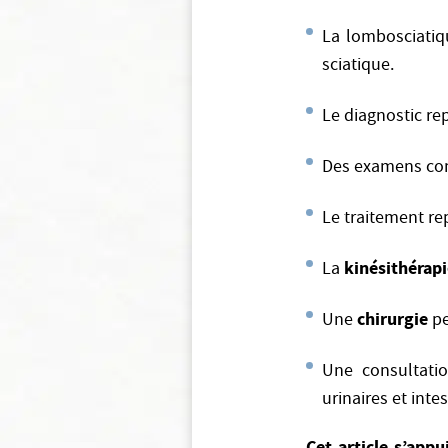
La lombosciati
sciatique.
Le diagnostic re
Des examens c
Le traitement re
kinésithérap
La
chirurgie
Une
pe
Une consultat
urinaires et inte
Cet article s’app