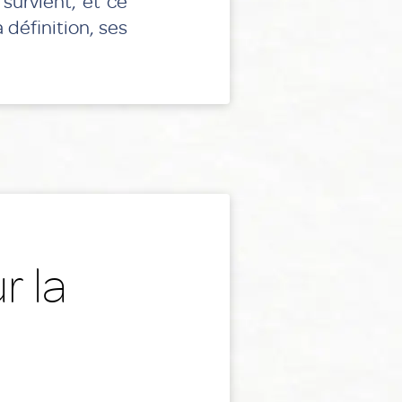
survient, et ce
a définition, ses
r la