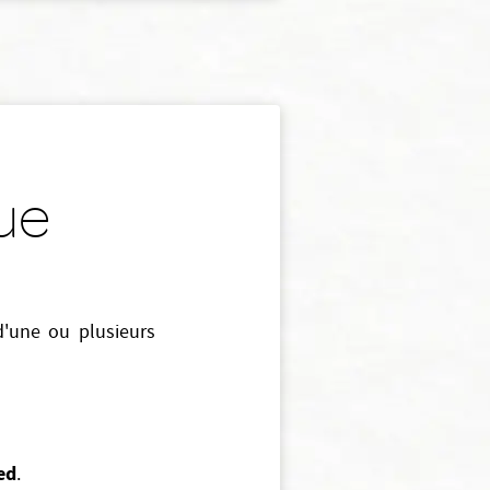
ue
d'une ou plusieurs
ied
.