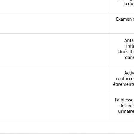
la qu
Examen c
Anta
inf
kinésith
dans
Acti
renforce
étirement
Faiblesse
de sens
urinair