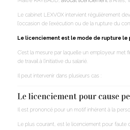
Maître RAYBAUD,
avocat licenciement
à Arles, 
Le cabinet LEXVOX intervient régulièrement devan
l’occasion de l’exécution ou de la rupture du cont
Le licenciement est le mode de rupture le 
C’est la mesure par laquelle un employeur met fin
de travail à l’initiative du salarié.
Il peut intervenir dans plusieurs cas :
Le
licenciement pour cause pe
Il est prononcé pour un motif inhérent à la perso
Le plus courant, est le licenciement pour faute di