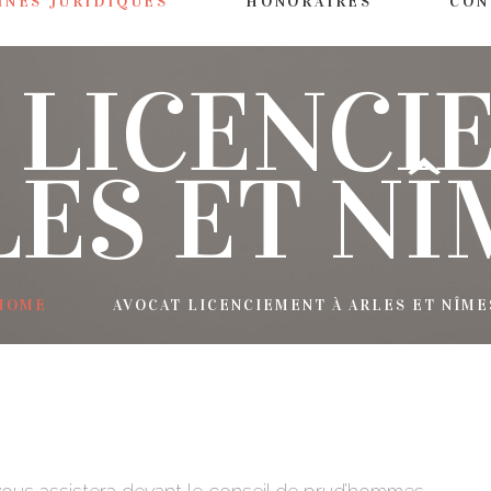
INES JURIDIQUES
HONORAIRES
CON
 LICENCI
LES ET NÎ
HOME
AVOCAT LICENCIEMENT À ARLES ET NÎME