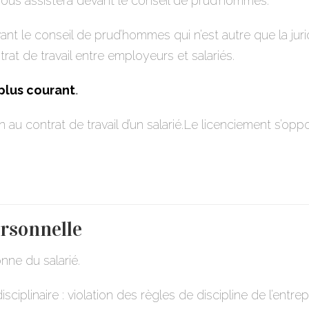
vous assistera devant le conseil de prud’hommes.
t le conseil de prud’hommes qui n’est autre que la juri
rat de travail entre employeurs et salariés.
plus courant
.
 au contrat de travail d’un salarié.Le licenciement s’op
rsonnelle
nne du salarié.
sciplinaire : violation des règles de discipline de l’entr