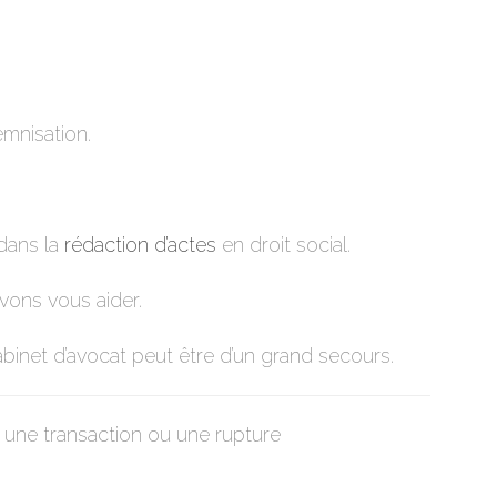
emnisation.
dans la
rédaction d’actes
en droit social.
uvons vous aider.
cabinet d’avocat peut être d’un grand secours.
 une transaction ou une rupture