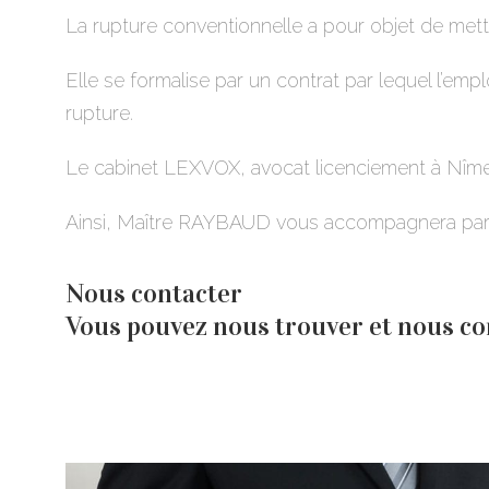
La rupture conventionnelle a pour objet de mett
Elle se formalise par un contrat par lequel l’emp
rupture.
Le cabinet LEXVOX, avocat licenciement à Nîmes,
Ainsi, Maître RAYBAUD vous accompagnera par e
Nous contacter
Vous pouvez nous trouver et nous c