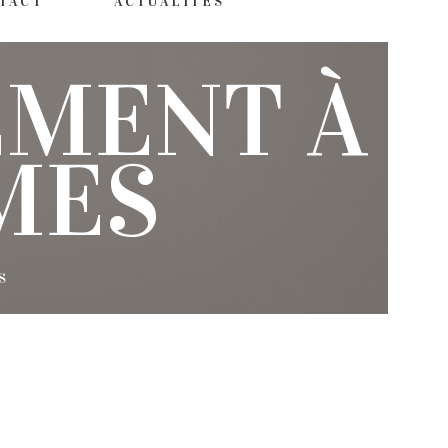
TACT
ACTUALITÉS
EMENT À
MES
S