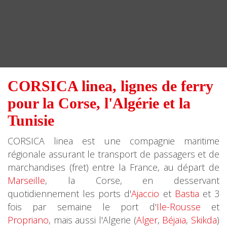
CORSICA linea, lignes de ferry
pour la Corse, l'Algérie et la
Tunisie
CORSICA linea est une compagnie maritime
régionale assurant le transport de passagers et de
marchandises (fret) entre la France, au départ de
Marseille
, la Corse, en desservant
quotidiennement les ports d'
Ajaccio
et
Bastia
et 3
fois par semaine le port d'
Ile-Rousse
et
Propriano
, mais aussi l'Algerie (
Alger
,
Béjaïa
,
Skikda
)