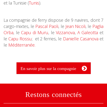
et la Tunisie (
Tunis
).
La compagnie de ferry dispose de 9 navires, dont 7
cargo-mixtes, le
Pascal Paoli
, le
Jean Nicoli
, le
Paglia
Orba
, le
Capu di Muru
, le
Vizzanova
,
A Galeotta
et
le
Capu Rossu
; et 2 ferries, le
Danielle Casanova
et
le
Méditerranée.
En savoir plus sur la compagnie
Restons connectés