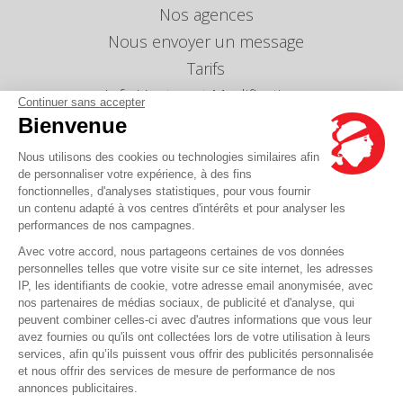
Nos agences
Nous envoyer un message
Tarifs
Info Ventes et Modifications
Continuer sans accepter
Politique de protection des données
Bienvenue
personnelles
Nous utilisons des cookies ou technologies similaires afin
Index égalité professionnelle Femmes-Hommes
de personnaliser votre expérience, à des fins
Écarts de représentation femmes-hommes dans
fonctionnelles, d'analyses statistiques, pour vous fournir
les postes de direction
un contenu adapté à vos centres d'intérêts et pour analyser les
performances de nos campagnes.
Avec votre accord, nous partageons certaines de vos données
Vous avez une question ?
personnelles telles que votre visite sur ce site internet, les adresses
IP, les identifiants de cookie, votre adresse email anonymisée, avec
nos partenaires de médias sociaux, de publicité et d'analyse, qui
La FAQ c'est ici
peuvent combiner celles-ci avec d'autres informations que vous leur
avez fournies ou qu'ils ont collectées lors de votre utilisation à leurs
services, afin qu’ils puissent vous offrir des publicités personnalisée
et nous offrir des services de mesure de performance de nos
© Corsica Linea - Siège social - 4 Bd Roi Jérôme, 20000 Ajaccio -
Mentions légales
-
annonces publicitaires.
CGV
-
CGT
-
CGO