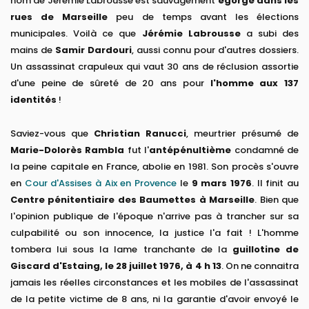
nom de Jérémie Labrousse est sauvagement
égorgé dans les
rues de Marseille
peu de temps avant les élections
municipales. Voilà ce que
Jérémie Labrousse
a subi des
mains de
Samir Dardouri
, aussi connu pour d'autres dossiers.
Un assassinat crapuleux qui vaut 30 ans de réclusion assortie
d'une peine de sûreté de 20 ans pour
l'homme aux 137
identités
!
Saviez-vous que
Christian Ranucci
, meurtrier présumé de
Marie-Dolorès Rambla
fut l'
antépénultième
condamné de
la peine capitale en France, abolie en 1981. Son procès s'ouvre
en
Cour d'Assises à Aix en Provence
le
9 mars 1976
. Il finit au
Centre pénitentiaire des Baumettes à Marseille
. Bien que
l'opinion publique de l'époque n'arrive pas à trancher sur sa
culpabilité ou son innocence, la justice l'a fait ! L'homme
tombera lui sous la lame tranchante de la
guillotine de
Giscard d'Estaing, le 28 juillet 1976, à 4 h 13
. On ne connaitra
jamais les réelles circonstances et les mobiles de l'assassinat
de la petite victime de 8 ans, ni la garantie d'avoir envoyé le