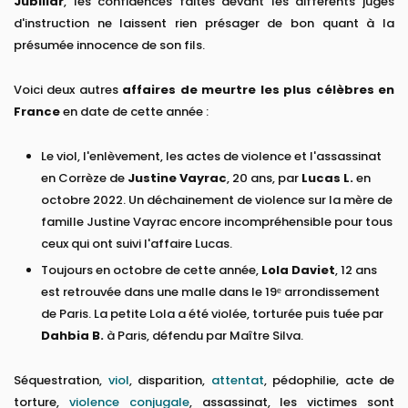
Jubillar
, les confidences faites devant les différents juges
d'instruction ne laissent rien présager de bon quant à la
présumée innocence de son fils.
Voici deux autres
affaires de meurtre les plus célèbres en
France
en date de cette année :
Le viol, l'enlèvement, les actes de violence et l'assassinat
en Corrèze de
Justine Vayrac
, 20 ans, par
Lucas L.
en
octobre 2022. Un déchainement de violence sur la mère de
famille Justine Vayrac encore incompréhensible pour tous
ceux qui ont suivi l'affaire Lucas.
Toujours en octobre de cette année,
Lola Daviet
, 12 ans
est retrouvée dans une malle dans le 19ᵉ arrondissement
de Paris. La petite Lola a été violée, torturée puis tuée par
Dahbia B.
à Paris, défendu par Maître Silva.
Séquestration,
viol
, disparition,
attentat
, pédophilie, acte de
torture,
violence conjugale
, assassinat, les victimes sont