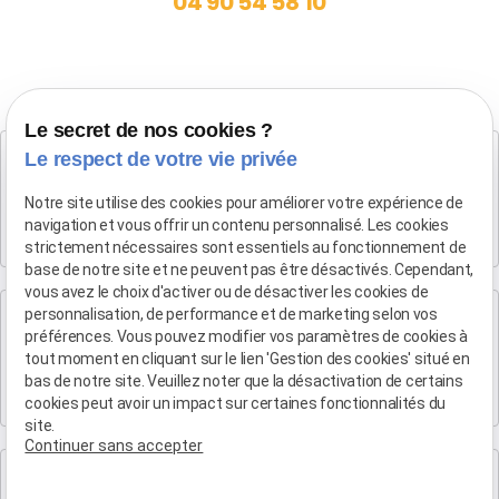
04 90 54 58 10
Le secret de nos cookies ?
Cabinet SALON DE PROVENCE
Le respect de votre vie privée
Maître Patrice HUMBERT
Notre site utilise des cookies pour améliorer votre expérience de
282 Boulevard Foch
navigation et vous offrir un contenu personnalisé. Les cookies
13300 SALON-DE-PROVENCE
strictement nécessaires sont essentiels au fonctionnement de
base de notre site et ne peuvent pas être désactivés. Cependant,
vous avez le choix d'activer ou de désactiver les cookies de
Cabinet d'Aix-en-Provence
personnalisation, de performance et de marketing selon vos
préférences. Vous pouvez modifier vos paramètres de cookies à
Maître Patrice HUMBERT
tout moment en cliquant sur le lien 'Gestion des cookies' situé en
4 rue du Quatre-Septembre
bas de notre site. Veuillez noter que la désactivation de certains
13100 AIX EN PROVENCE
cookies peut avoir un impact sur certaines fonctionnalités du
site.
Continuer sans accepter
Cabinet de Marseille