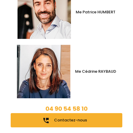
Me Patrice HUMBERT
Me Cédrine RAYBAUD
04 90 54 58 10
perm_phone_msg
Contactez-nous