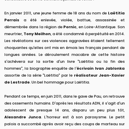
En janvier 2011, une jeune femme de 18 ans du nom de
Laëtitia
Perrais
a été enlevée, violée, battue, assassinée et
démembrée dans la région de
Pornic
, en Loire-Atlantique. Son
meurtrier,
Tony Meilhon
, a été condamné à perpétuité en 2014.
Les révélations sur ces violences aggravées étaient tellement
choquantes qu'elles ont mis en émois les français pendant de
longues années. Le déroulement macabre de cette histoire
s'achèvera sur la sortie d'un livre "Laëtitia ou la fin des
hommes", la biographie enquête de l'
écrivain Ivan Jablonka
assortie de la série "Laëtitia" par le
réalisateur Jean-Xavier
de Lestrade
. Un bel hommage pour Laëtitia.
Pendant ce temps, en juin 2011, dans le gave de Pau, on retrouve
des ossements humains. D'après les résultats ADN, il s'agit d'un
adolescent de presque 14 ans, disparu un peu plus tôt,
Alexandre Junca
. L'horreur est à son paroxysme. Le petit
palois a succombé après avoir reçu des coups de marteau sur