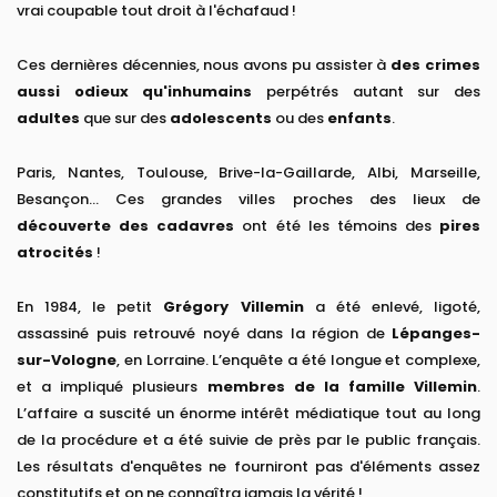
vrai coupable tout droit à l'échafaud !
Ces dernières décennies, nous avons pu assister à
des crimes
aussi odieux qu'inhumains
perpétrés autant sur des
adultes
que sur des
adolescents
ou des
enfants
.
Paris, Nantes, Toulouse, Brive-la-Gaillarde, Albi, Marseille,
Besançon... Ces grandes villes proches des lieux de
découverte des cadavres
ont été les témoins des
pires
atrocités
!
En 1984, le petit
Grégory Villemin
a été enlevé, ligoté,
assassiné puis retrouvé noyé dans la région de
Lépanges-
sur-Vologne
, en Lorraine. L’enquête a été longue et complexe,
et a impliqué plusieurs
membres de la famille Villemin
.
L’affaire a suscité un énorme intérêt médiatique tout au long
de la procédure et a été suivie de près par le public français.
Les résultats d'enquêtes ne fourniront pas d'éléments assez
constitutifs et on ne connaîtra jamais la vérité !