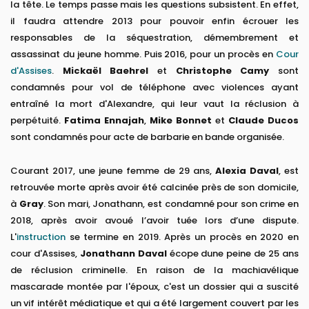
la tête. Le temps passe mais les questions subsistent. En effet,
il faudra attendre 2013 pour pouvoir enfin écrouer les
responsables de la séquestration, démembrement et
assassinat du jeune homme. Puis 2016, pour un procès en
Cour
d'Assises
.
Mickaël Baehrel
et
Christophe Camy
sont
condamnés pour vol de téléphone avec violences ayant
entraîné la mort d'Alexandre, qui leur vaut la réclusion à
perpétuité.
Fatima Ennajah
,
Mike Bonnet
et
Claude Ducos
sont condamnés pour acte de barbarie en bande organisée.
Courant 2017, une jeune femme de 29 ans,
Alexia Daval
, est
retrouvée morte après avoir été calcinée près de son domicile,
à
Gray
. Son mari, Jonathann, est condamné pour son crime en
2018, après avoir avoué l’avoir tuée lors d’une dispute.
L'
instruction
se termine en 2019. Après un procès en 2020 en
cour d'Assises,
Jonathann Daval
écope dune peine de 25 ans
de réclusion criminelle. En raison de la machiavélique
mascarade montée par l'époux, c'est un dossier qui a suscité
un vif intérêt médiatique et qui a été largement couvert par les