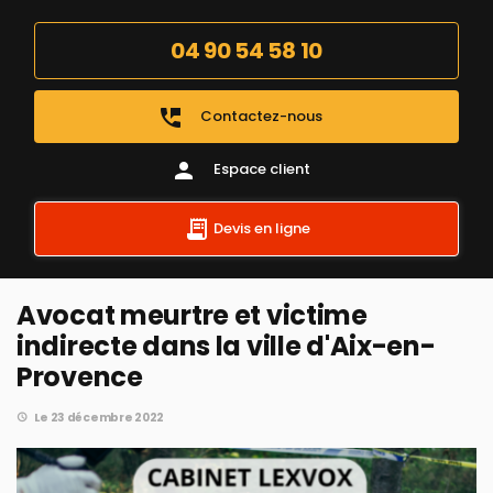
04 90 54 58 10
perm_phone_msg
Contactez-nous
person
Espace client
Devis en ligne
Avocat meurtre et victime
indirecte dans la ville d'Aix-en-
Provence
Le 23 décembre 2022