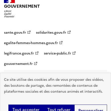
GOUVERNEMENT
sante.gouv.fr
solidarites.gouv.fr
egalite-femmes-hommes.gouv.fr
legifrance.gouv.fr
service-public.fr
gouvernement.fr
Plan du site
Accessibilité : partiellement conforme
Mentions légales
Ce site utilise des cookies afin de vous proposer des vidéos,
des boutons de partage, des remontées de contenus de
Données personnelles
Gestion des cookies
Gestion des cookies
plateformes sociales et des contenus animés et interactifs.
Sauf mention explicite de propriété intellectuelle détenue par des tiers,
les contenus de ce site sont proposés sous
licence etalab-2.0
.
Tout accepter
Tout refuser
Personnaliser