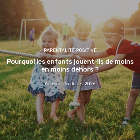
PARENTALITÉ POSITIVE
Pourquoi les enfants jouent-ils de moins
en moins dehors ?
Aurelie
-
15 Juillet 2026