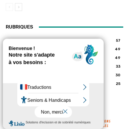
RUBRIQUES
Alimentation
57
Mouvements citoyens
49
Bien-être
49
Actualités & politique
33
Eaux
30
Nature
25