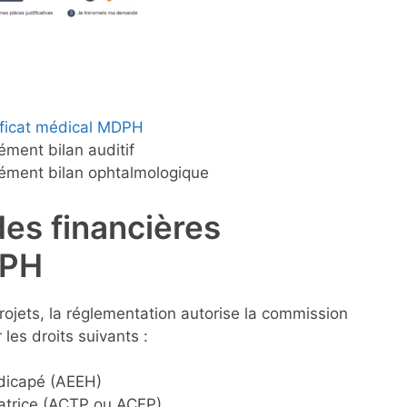
ificat médical MDPH
ment bilan auditif
ment bilan ophtalmologique
des financières
APH
projets, la réglementation autorise la commission
les droits suivants :
ndicapé (AEEH)
atrice (ACTP ou ACFP)