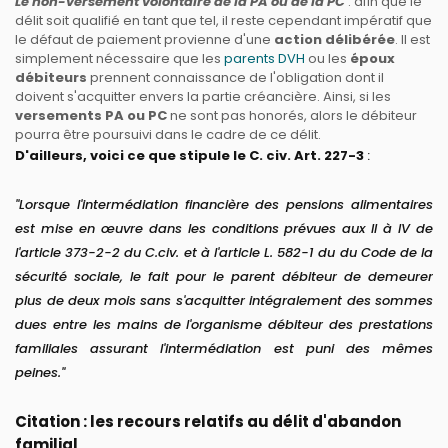
Le non-versement volontaire de la PA ou de la PC
: afin que le
délit soit qualifié en tant que tel, il reste cependant impératif que
le défaut de paiement provienne d'une
action délibérée
. Il est
simplement nécessaire que les
parents DVH
ou les
époux
débiteurs
prennent connaissance de l'obligation dont il
doivent s'acquitter envers la partie créancière. Ainsi, si les
versements PA ou PC
ne sont pas honorés, alors le débiteur
pourra être poursuivi dans le cadre de ce délit.
D'ailleurs, voici ce que stipule le C. civ. Art. 227-3
:
"
Lorsque l'intermédiation financière des pensions alimentaires
est mise en œuvre dans les conditions prévues aux II à IV de
l'article 373-2-2 du C.civ. et à l'article L. 582-1 du du Code de la
sécurité sociale, le fait pour le parent débiteur de demeurer
plus de deux mois sans s'acquitter intégralement des sommes
dues entre les mains de l'organisme débiteur des prestations
familiales assurant l'intermédiation est puni des mêmes
peines."
Citation : les recours relatifs au délit d'abandon
familial