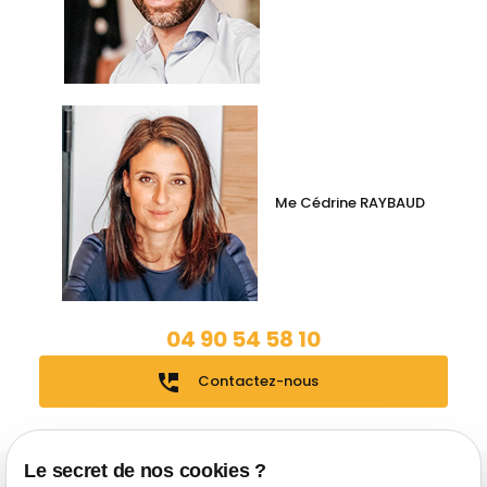
Me Cédrine RAYBAUD
04 90 54 58 10
perm_phone_msg
Contactez-nous
Le secret de nos cookies ?