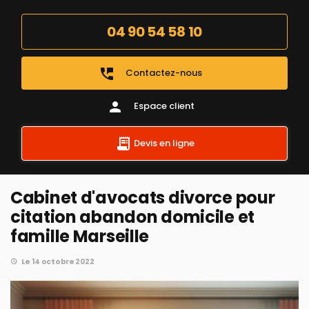
04 90 54 58 10
perm_phone_msg
Contactez-nous
person
Espace client
Devis en ligne
Cabinet d'avocats divorce pour
citation abandon domicile et
famille Marseille
Le 14 octobre 2022