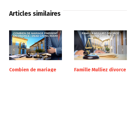
Articles similaires
Combien de mariage
Famille Mulliez divorce
finissent en divorce :
: fraude fiscale ?
dead living room
octobre 16th, 2024
octobre 28th, 2024
CAF séparation sans
divorce