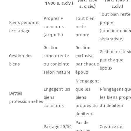
(art. 1536
(art. 1569 s.
1400 s. c.civ.)
s. c.civ.)
c.civ.)
Tout bien reste
Propres +
Tout bien
Biens pendant
propre
communs
reste
le mariage
(fonctionneme
(acquêts)
propre
séparatiste)
Gestion
Gestion
Gestion exclusi
Gestion des
concurrente
exclusive
par chaque
biens
ou conjointe
par chaque
époux
selon nature
époux
N’engagent
Engagent les
que les
N’engagent qu
Dettes
biens
biens
les biens propr
professionnelles
communs
propres du
du débiteur
débiteur
Pas de
Partage 50/50
Créance de
partage