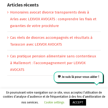
septembre 8th, 2024
Articles récents
Honoraires avocat divorce transparents devis à
Arles avec LEXVOX AVOCATS : comprendre les frais et
Avocat divorce
garanties de votre procédure
Marseille​
février 23rd, 2025
Cas réels de divorces accompagnés et résultats à
Tarascon avec LEXVOX AVOCATS
Cas pratique pension alimentaire sans contentieux
à Mallemort : l’accompagnement par LEXVOX
AVOCATS
En poursuivant votre navigation sur ce site, vous acceptez l’utilisation de
cookies d’analyse d’audience et de fréquentation à des fins d’amélioration de
Appeler le cabinet
Être rappelé
ACCEPT
nos services.
Cookie settings