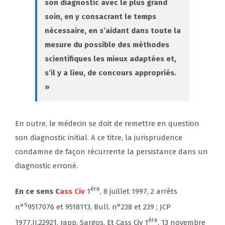
son diagnostic avec le plus grand
soin, en y consacrant le temps
nécessaire, en s’aidant dans toute la
mesure du possible des méthodes
scientifiques les mieux adaptées et,
s’il y a lieu, de concours appropriés.
»
En outre, le médecin se doit de remettre en question
son diagnostic initial. A ce titre, la jurisprudence
condamne de façon récurrente la persistance dans un
diagnostic erroné.
ère
En ce sens C
ass Civ
1
, 8 juillet 1997, 2 arrêts
s
n°
9517076 et 9518113, Bull. n°238 et 239 ; JCP
ère
1977.II.22921, rapp. Sargos. Et Cass Civ 1
, 13 novembre