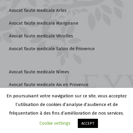
Avocat faute medicale Arles
Avocat faute medicale Marignane
Avocat faute medicale Vitrolles
Avocat faute medicale Salon de Provence
Avocat faute medicale Nîmes
Avocat faute medicale Aix en Provence
À votre service !
À votre service !
En poursuivant votre navigation sur ce site, vous acceptez
Avocat faute medicale Martigues
l’utilisation de cookies d’analyse d’audience et de
Avocat faute medicale Avignon
fréquentation à des fins d’amélioration de nos services.
Avocat faute medicale Marseille
Cookie settings
ACCEPT