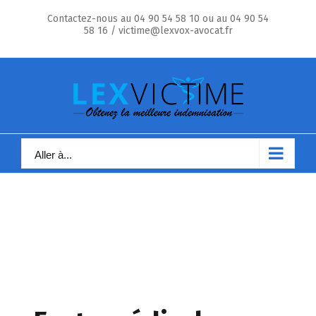
Skip
Contactez-nous au 04 90 54 58 10 ou au 04 90 54
to
58 16 / victime@lexvox-avocat.fr
content
Aller à...