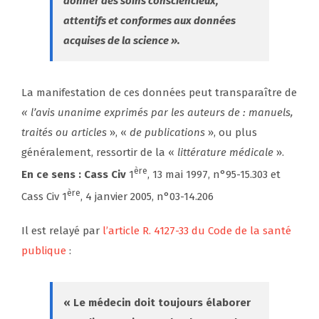
donner des soins consciencieux,
attentifs et conformes aux données
acquises de la science ».
La manifestation de ces données peut transparaître de
« l’avis unanime exprimés par les auteurs de : manuels,
traités ou articles
», «
de publications
», ou plus
généralement, ressortir de la «
littérature
médicale
».
ère
En ce sens : Cass Civ
1
, 13 mai 1997, n°95-15.303 et
ère
Cass Civ 1
, 4 janvier 2005, n°03-14.206
Il est relayé par
l’article R. 4127-33 du Code de la santé
publique
:
« Le médecin doit toujours élaborer