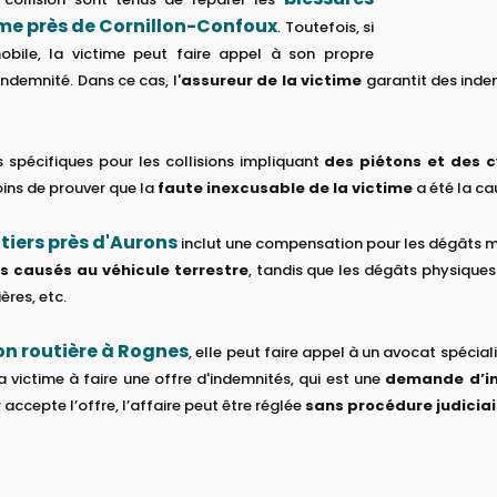
ime près de Cornillon-Confoux
. Toutefois, si
obile, la victime peut faire appel à son propre
ndemnité. Dans ce cas, l'
assureur de la victime
garantit des indem
s spécifiques pour les collisions impliquant
des piétons et des c
oins de prouver que la
faute inexcusable de la victime
a été la cau
utiers près d'Aurons
inclut une compensation pour les dégâts maté
s causés au véhicule terrestre
, tandis que les dégâts physique
ères, etc.
ion routière à Rognes
, elle peut faire appel à un avocat spéciali
la victime à faire une offre d'indemnités, qui est une
demande d’i
 accepte l’offre, l’affaire peut être réglée
sans procédure judiciai