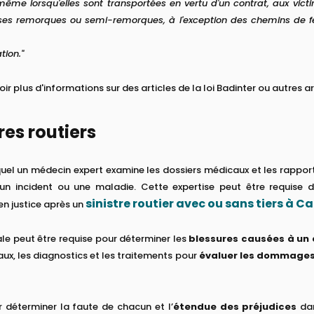
même lorsqu'elles sont transportées en vertu d'un contrat, aux vict
 ses remorques ou semi-remorques, à l'exception des chemins de fe
tion."
ir plus d'informations sur des articles de la loi Badinter ou autres a
res routiers
uel un médecin expert examine les dossiers médicaux et les rapports
 un incident ou une maladie. Cette expertise peut être requise 
sinistre routier avec ou sans tiers à C
en justice après un
cale peut être requise pour déterminer les
blessures causées à un 
ux, les diagnostics et les traitements pour
évaluer les dommages
 déterminer la faute de chacun et l’
étendue des préjudices
dan