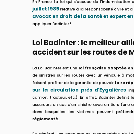
En France, la loi qui s’occupe de l’indemnisation 
juillet 1985
relative à la responsabilité civile et
avocat en droit de la santé et expert e
appliquer Badinter !
Loi Badinter : le meilleur all
accident sur les routes de M
La Loi Badinter est une
loi française adoptée en
de sinistres sur les routes avec un véhicule à mot
faisant profiter de la garantie de pouvoir
faire rép
sur la circulation près d'Eygalières
imp
camion, tracteur, etc.). En effet, Badinter définit
assureurs en cas d’un sinistre avec un tiers (une a
dans lesquelles les victimes peuvent préten
réglementé
.
En général, les conducteurs responsables de la