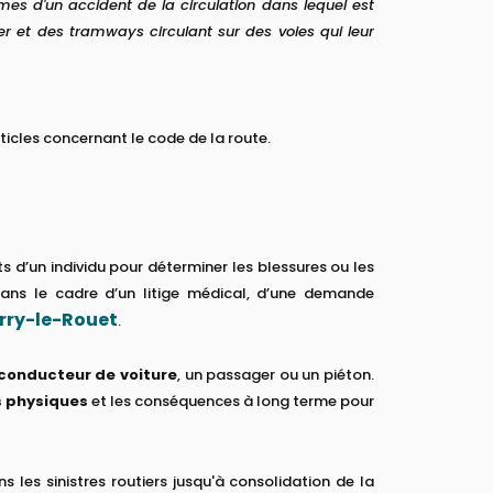
imes d'un accident de la circulation dans lequel est
r et des tramways circulant sur des voies qui leur
rticles concernant le code de la route.
 d’un individu pour déterminer les blessures ou les
dans le cadre d’un litige médical, d’une demande
arry-le-Rouet
.
conducteur de voiture
, un passager ou un piéton.
 physiques
et les conséquences à long terme pour
s les sinistres routiers jusqu'à consolidation de la