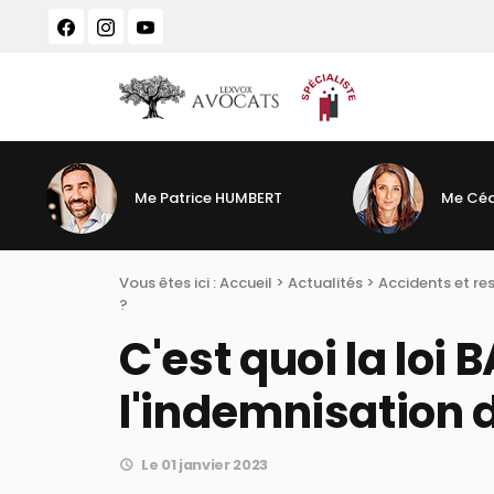
Panneau de gestion des cookies
Me Patrice HUMBERT
Me Céd
Vous êtes ici :
Accueil
>
Actualités
>
Accidents et re
?
C'est quoi la loi 
l'indemnisation d
Le 01 janvier 2023