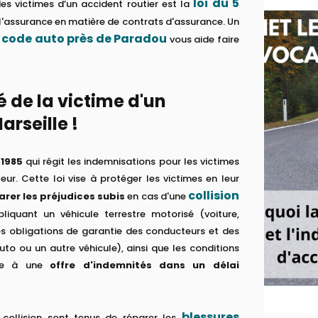
loi du 5
des victimes d’un accident routier est la
 à l'assurance en matière de contrats d'assurance. Un
n code auto près de Paradou
vous aide faire
ié de la victime d'un
arseille !
 1985
qui régit les indemnisations pour les victimes
eur. Cette loi vise à protéger les victimes en leur
collision
arer les préjudices subis
en cas d'une
liquant un véhicule terrestre motorisé (voiture,
 les obligations de garantie des conducteurs et des
uto ou un autre véhicule), ainsi que les conditions
dre à une
offre d'indemnités dans un délai
blessures
 collision sont tenus de réparer les