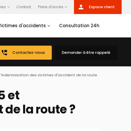
person
res
Contact
Plans d'accès
Espace client
Victimes d'accidents
Consultation 24h
perm_phone_msg
Contactez-nous
Demander à être rappelé
t l'indemnisation des victimes d'accident de la route
5 et
 de la route ?