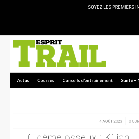
SOYEZ LES PREMIERS I
Actus
Courses
Conseils d’entraînement
Santé – 
4 AOÛT 2023
/
0 CO
Œdème osseux : Kilian Jo