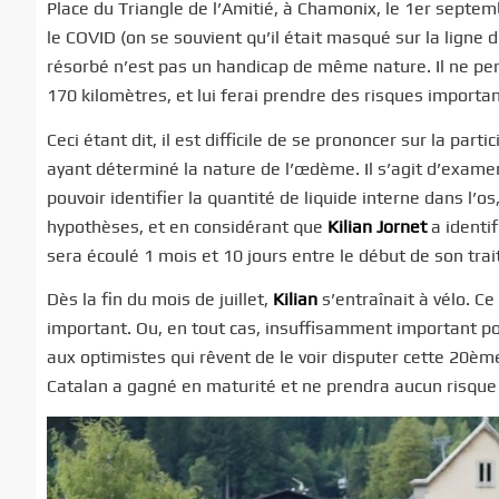
Place du Triangle de l’Amitié, à Chamonix, le 1er septemb
le COVID (on se souvient qu’il était masqué sur la ligne 
résorbé n’est pas un handicap de même nature. Il ne pe
170 kilomètres, et lui ferai prendre des risques importan
Ceci étant dit, il est difficile de se prononcer sur la p
ayant déterminé la nature de l’œdème. Il s’agit d’exam
pouvoir identifier la quantité de liquide interne dans l’os
hypothèses, et en considérant que
Kilian Jornet
a identif
sera écoulé 1 mois et 10 jours entre le début de son tra
Dès la fin du mois de juillet,
Kilian
s’entraînait à vélo. C
important. Ou, en tout cas, insuffisamment important pou
aux optimistes qui rêvent de le voir disputer cette 20èm
Catalan a gagné en maturité et ne prendra aucun risque co