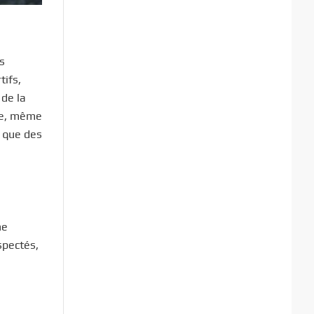
es
tifs,
 de la
nte, même
s que des
ne
spectés,