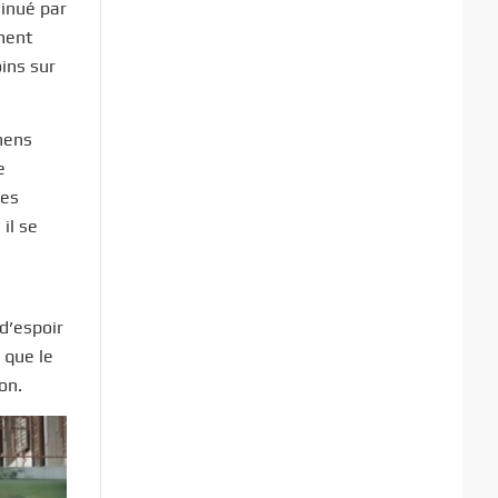
minué par
ement
ins sur
amens
e
des
 il se
d’espoir
 que le
on.