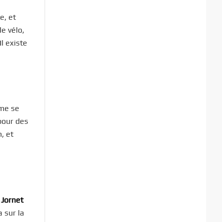
e, et
 le vélo,
l existe
ème se
pour des
, et
 Jornet
 sur la