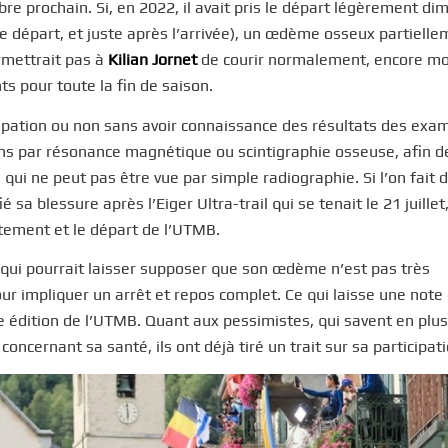
re prochain. Si, en 2022, il avait pris le départ légèrement di
de départ, et juste après l’arrivée), un œdème osseux partiell
rmettrait pas à
Kilian Jornet
de courir normalement, encore mo
ts pour toute la fin de saison.
articipation ou non sans avoir connaissance des résultats des ex
ens par résonance magnétique ou scintigraphie osseuse, afin d
, qui ne peut pas être vue par simple radiographie. Si l’on fait 
ié sa blessure après l’Eiger Ultra-trail qui se tenait le 21 juillet,
itement et le départ de l’UTMB.
e qui pourrait laisser supposer que son œdème n’est pas très
r impliquer un arrêt et repos complet. Ce qui laisse une note 
e édition de l’UTMB. Quant aux pessimistes, qui savent en plus
ncernant sa santé, ils ont déjà tiré un trait sur sa participati