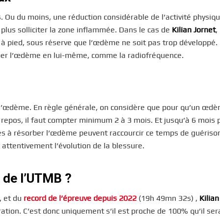
 Ou du moins, une réduction considérable de l’activité physiqu
plus solliciter la zone inflammée. Dans le cas de
Kilian Jornet
,
 à pied, sous réserve que l’œdème ne soit pas trop développé. I
rber l’œdème en lui-même, comme la radiofréquence.
e l’œdème. En règle générale, on considère que pour qu’un œd
repos, il faut compter minimum 2 à 3 mois. Et jusqu’à 6 mois 
s à résorber l’œdème peuvent raccourcir ce temps de guérison
 attentivement l’évolution de la blessure.
t de l’UTMB ?
, et du
record de l’épreuve depuis 2022
(19h 49mn 32s) ,
Kilian
ation. C’est donc uniquement s’il est proche de 100% qu’il sera