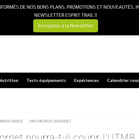
NFORMÉS DE NOS BONS PLANS, PROMOTIONS ET NOUVEAUTÉS. I
NEWSLETTER ESPRIT TRAIL !!
Inscription à la Newsletter
Nutrition
Tests équipements
Expériences
Calendrier cou
MMENTAIRES
/
PAR
PATRICK GUERINET
rnet pourra-t-il courir l’UTMB 