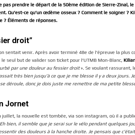
e pas prendre le départ de la 50ème édition de Sierre-Zinal, le
ent. Qu’est-ce qu’un œdème osseux ? Comment le soigner ? Ki
re ? Éléments de réponses.
ier droit”
n sentait venir. Après avoir terminé 48e de l’épreuve la plus c
s le seul but de valider son ticket pour l’UTMB Mon-Blanc,
Kilia
urbé par une douleur au fessier droit
». Se voulant rassurant, l
sait très bien jusqu’à ce que je me blesse il y a deux jours. Je
se déroule, donc je dois juste me remettre de ma petite bless
n Jornet
juillet, la nouvelle est tombée, via son instagram, où il a publ
Eh bien, il semble que je serai sur le vélo pendant quelques jou
essentir des douleurs à la hanche droite. Je pensais que c’étai