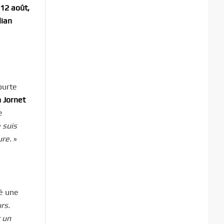
 12 août,
lian
ourte
n Jornet
e
 suis
ure.
»
ié une
rs.
t un