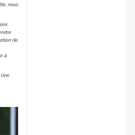
ôle, nous
nons
rendre
notion de
ir à
. Une