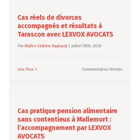
transpare
devis
Cas réels de divorces
à
accompagnés et résultats à
Arles
Tarascon avec LEXVOX AVOCATS
avec
Par
Maître Cédrine Raybaud
|
juillet 18th, 2026
LEXVOX
AVOCATS
:
sur
Lire Plus
Commentaires fermés
comprend
Cas
les
réels
frais
de
et
divorces
garanties
accompa
de
Cas pratique pension alimentaire
et
votre
sans contentieux à Mallemort :
résultats
procédur
l’accompagnement par LEXVOX
à
AVOCATS
Tarascon