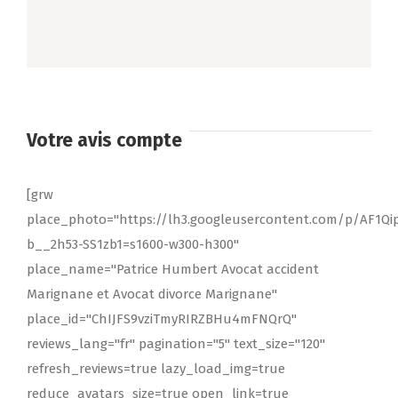
Votre avis compte
[grw
place_photo="https://lh3.googleusercontent.com/p/AF1
b__2h53-SS1zb1=s1600-w300-h300"
place_name="Patrice Humbert Avocat accident
Marignane et Avocat divorce Marignane"
place_id="ChIJFS9vziTmyRIRZBHu4mFNQrQ"
reviews_lang="fr" pagination="5" text_size="120"
refresh_reviews=true lazy_load_img=true
reduce_avatars_size=true open_link=true