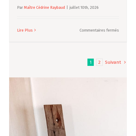
avec
Par
Maître Cédrine Raybaud
|
juillet 10th, 2026
LEXVOX
AVOCATS
sur
Lire Plus
Commentaires fermés
Cas
pratique
pension
alimentai
1
2
Suivant
sans
contentie
à
Mallemor
:
l’accomp
par
LEXVOX
AVOCATS