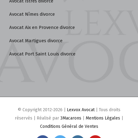
Avocat Istres divorce
Avocat Nîmes divorce
Avocat Aix en Provence divorce
Avocat Martigues divorce
Avocat Port Saint Louis divorce
© Copyright 2012-2026 |
Lexvox Avocat
| Tous droits
réservés | Réalisé par
3Macarons
|
Mentions Légales
|
Conditions Général de Ventes