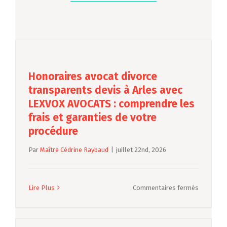
Honoraires avocat divorce
transparents devis à Arles avec
LEXVOX AVOCATS : comprendre les
frais et garanties de votre
procédure
Par
Maître Cédrine Raybaud
|
juillet 22nd, 2026
sur
Lire Plus
Commentaires fermés
Honorair
avocat
divorce