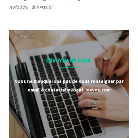
nofollow_link=true]
ENVOYER UN EMAIL
Nous ne manquerons pas de vous renseigner par
email
à
contact@avocat-lexvox.com