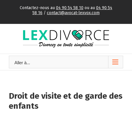
Skip
Contactez-nous au
04 90 54 58 10
ou au
04 90 54
to
58 16
/
contact@avocat-lexvox.com
content
Aller à...
Droit de visite et de garde des
enfants