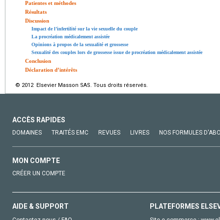
Patientes et méthodes
Résultats
Discussion
Impact de l’infertilité sur la vie sexuelle du couple
La procréation médicalement assistée
Opinions à propos de la sexualité et grossesse
Sexualité des couples lors de grossesse issue de procréation médicalement assistée
Conclusion
Déclaration d’intérêts
© 2012 Elsevier Masson SAS. Tous droits réservés.
ACCÈS RAPIDES
DOMAINES
TRAITÉS EMC
REVUES
LIVRES
NOS FORMULES D'AB
MON COMPTE
CRÉER UN COMPTE
AIDE & SUPPORT
PLATEFORMES ELSE