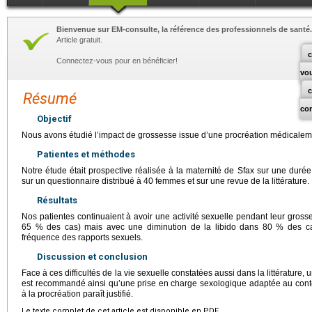
Bienvenue sur EM-consulte, la référence des professionnels de santé.
Article gratuit.
c
Connectez-vous pour en bénéficier!
vo
Résumé
co
Objectif
Nous avons étudié l’impact de grossesse issue d’une procréation médicalemen
Patientes et méthodes
Notre étude était prospective réalisée à la maternité de Sfax sur une dur
sur un questionnaire distribué à 40 femmes et sur une revue de la littérature.
Résultats
Nos patientes continuaient à avoir une activité sexuelle pendant leur gros
65 % des cas) mais avec une diminution de la libido dans 80 % des cas
fréquence des rapports sexuels.
Discussion et conclusion
Face à ces difficultés de la vie sexuelle constatées aussi dans la littérature
est recommandé ainsi qu’une prise en charge sexologique adaptée au contex
à la procréation paraît justifié.
Le texte complet de cet article est disponible en PDF.