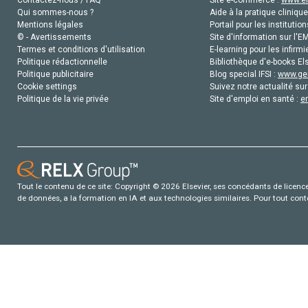
Contactez-nous / FAQ
Site e-commerce :
www.el
Qui sommes-nous ?
Aide à la pratique clinique
Mentions légales
Portail pour les institution
© - Avertissements
Site d'information sur l'E
Termes et conditions d'utilisation
E-learning pour les infirmi
Politique rédactionnelle
Bibliothèque d'e-books Els
Politique publicitaire
Blog special IFSI :
www.gen
Cookie settings
Suivez notre actualité sur
Politique de la vie privée
Site d'emploi en santé :
e
Tout le contenu de ce site: Copyright © 2026 Elsevier, ses concédants de licence e
de données, a la formation en IA et aux technologies similaires. Pour tout con