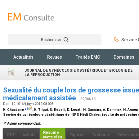
Rechercher
Service C
Rechercher
Actualités
Revues
Traités EMC
Domaines
JOURNAL DE GYNÉCOLOGIE OBSTÉTRIQUE ET BIOLOGIE DE
LA REPRODUCTION
Sexualité du couple lors de grossesse issue
médicalement assistée
- 29/04/13
Doi : 10.1016/j.jgyn.2012.08.005
⁎
K. Chaabane
, K. Trigui, S. Kebaili, D. Louati, H. Gassara, A. Dammak, H. Amou
Service de gynécologie obstétrique de l’EPS Hédi Chaker, faculté de médecine d
Auteur correspondant.
Résumé
PDF
Article
Figures
Tableaux
Référence
Mots clés