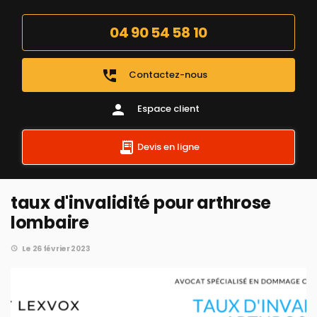
04 90 54 58 10
perm_phone_msg
Contactez-nous
person
Espace client
Devis en ligne
taux d'invalidité pour arthrose
lombaire
Le 26 février 2023