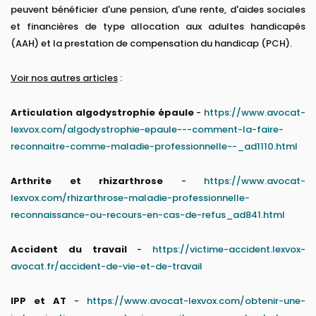
peuvent bénéficier d'une pension, d'une rente, d'aides sociales
et financières de type allocation aux adultes handicapés
(AAH) et la prestation de compensation du handicap (PCH).
Voir nos autres articles
:
Articulation algodystrophie épaule
-
https://www.avocat-
lexvox.com/algodystrophie-epaule---comment-la-faire-
reconnaitre-comme-maladie-professionnelle--_ad1110.html
Arthrite et rhizarthrose
-
https://www.avocat-
lexvox.com/rhizarthrose-maladie-professionnelle-
reconnaissance-ou-recours-en-cas-de-refus_ad841.html
Accident du travail
-
https://victime-accident.lexvox-
avocat.fr/accident-de-vie-et-de-travail
IPP et AT
-
https://www.avocat-lexvox.com/obtenir-une-