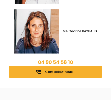
Me Cédrine RAYBAUD
04 90 54 58 10
perm_phone_msg
Contactez-nous