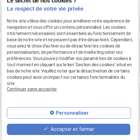
Cabinet SALON DE PROVENCE
Le secret de nos cookies ?
Maître Patrice HUMBERT
Le respect de votre vie privée
282 Boulevard Foch
Notre site utilise des cookies pour améliorer votre expérience de
13300 SALON-DE-PROVENCE
navigation et vous offrir un contenu personnalisé. Les cookies
strictement nécessaires sont essentiels au fonctionnement de
base de notre site et ne peuvent pas être désactivés. Cependant,
Cabinet d'Aix-en-Provence
vous avez le choix d'activer ou de désactiver les cookies de
Maître Patrice HUMBERT
personnalisation, de performance et de marketing selon vos
préférences. Vous pouvez modifier vos paramètres de cookies à
4 rue du Quatre-Septembre
tout moment en cliquant sur le lien 'Gestion des cookies' situé en
13100 AIX EN PROVENCE
bas de notre site. Veuillez noter que la désactivation de certains
cookies peut avoir un impact sur certaines fonctionnalités du
site.
Cabinet de Marseille
Continuer sans accepter
Maître Patrice HUMBERT
19 Bd Arthur Michaud
Personnaliser
13015 MARSEILLE
Accepter et fermer