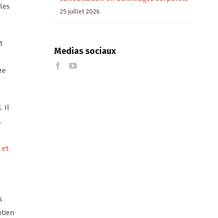
les
25 juillet 2026
t
Medias sociaux
re
l
. Il
.
 et
s
utien