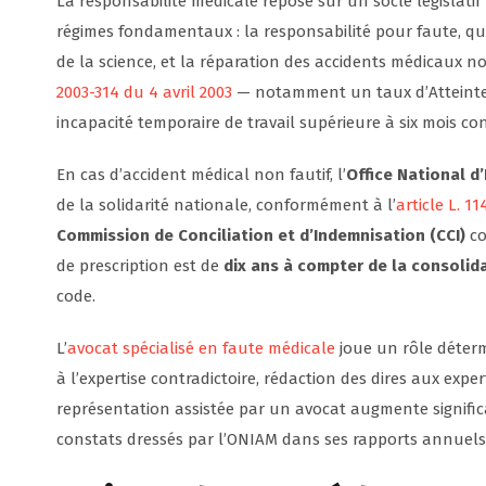
La responsabilité médicale repose sur un socle législatif p
régimes fondamentaux : la responsabilité pour faute, 
de la science, et la réparation des accidents médicaux non
2003-314 du 4 avril 2003
— notamment un taux d’Atteinte à
incapacité temporaire de travail supérieure à six mois con
En cas d’accident médical non fautif, l’
Office National d
de la solidarité nationale, conformément à l’
article L. 1
Commission de Conciliation et d’Indemnisation (CCI)
co
de prescription est de
dix ans à compter de la consoli
code.
L’
avocat spécialisé en faute médicale
joue un rôle déterm
à l’expertise contradictoire, rédaction des dires aux expe
représentation assistée par un avocat augmente signifi
constats dressés par l’ONIAM dans ses rapports annuels