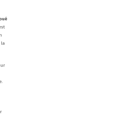
voué
st
on
 la
ur
e.
r