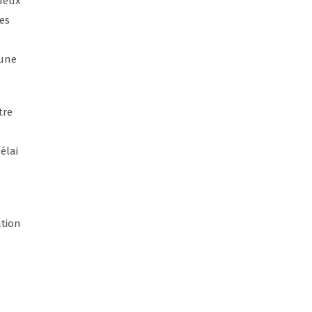
deux
es
 une
tre
élai
ation