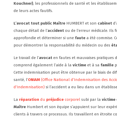
Kouchner)
, les professionnels de santé et les établi
de leurs actes fautifs.
L’avocat tout public Maître
HUMBERT et son
cabinet
d’
chaque détail de l’
accident
ou de l’erreur médicale. Ils 
approfondie et déterminer si une
faute
a été commise. Ce
pour démontrer la responsabilité du médecin ou des
ét
Le travail de l’
avocat
en fautes et mauvaises pratiques d
comprend également l’aide à la
victime
et à sa
famille
p
Cette indemnisation peut être obtenue par le biais de di
santé, l’
ONIAM
(Office National d’Indemnisation des Acc
d’Indemnisation)
si l’accident a eu lieu dans un établis
La
réparation
du
préjudice
corporel
subi par la
victime
Maître
Humbert et son équipe s’appuient sur leur expéri
clients à travers ce processus. Ils travaillent en étroite 