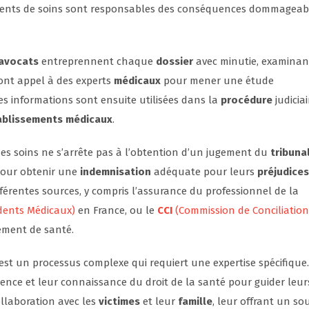
ssements de soins sont responsables des conséquences dommageab
avocats
entreprennent chaque
dossier
avec minutie, examinan
font appel à des experts
médicaux
pour mener une étude
s informations sont ensuite utilisées dans la
procédure
judiciai
ablissements médicaux
.
es soins ne s’arrête pas à l’obtention d’un jugement du
tribuna
our obtenir une
indemnisation
adéquate pour leurs
préjudices
fférentes sources, y compris l’assurance du professionnel de la
idents Médicaux)
en France, ou le
CCI
(Commission de Conciliation
sement de santé.
est un processus complexe qui requiert une expertise spécifique.
ence et leur connaissance du droit de la santé pour guider leur
collaboration avec les
victimes
et leur
famille
, leur offrant un so