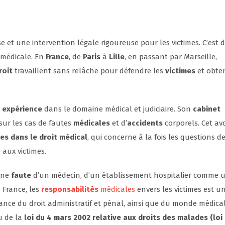
e et une intervention légale rigoureuse pour les victimes. C’est 
 médicale. En
France
, de
Paris
à
Lille
, en passant par Marseille,
roit
travaillent sans relâche pour défendre les
victimes
et obten
e
expérience
dans le domaine médical et judiciaire. Son
cabinet
sur les cas de fautes
médicales
et d’
accidents
corporels. Cet av
s dans le droit médical
, qui concerne à la fois les questions d
 aux victimes.
’une
faute
d’un médecin, d’un établissement hospitalier comme 
n France, les
responsabilités
médicales
envers les victimes est u
ce du droit administratif et pénal, ainsi que du monde médical
su de la
loi du 4 mars 2002 relative aux droits des malades (loi