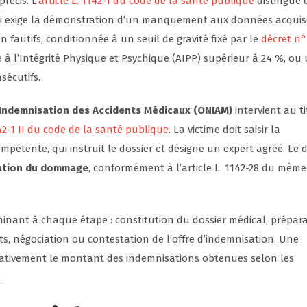
récis. L’
article L. 1142-1 du code de la santé publique
distingue 
qui exige la démonstration d’un manquement aux données acquis
 fautifs, conditionnée à un seuil de gravité fixé par le
décret n°
 l’Intégrité Physique et Psychique (AIPP) supérieur à 24 %, ou
sécutifs.
’Indemnisation des Accidents Médicaux (ONIAM)
intervient au ti
142-1 II du code de la santé publique
. La victime doit saisir la
mpétente, qui instruit le dossier et désigne un expert agréé. Le d
dation du dommage
, conformément à l’article L. 1142-28 du même
inant à chaque étape : constitution du dossier médical, prépar
rts, négociation ou contestation de l’offre d’indemnisation. Une
cativement le montant des indemnisations obtenues selon les
.